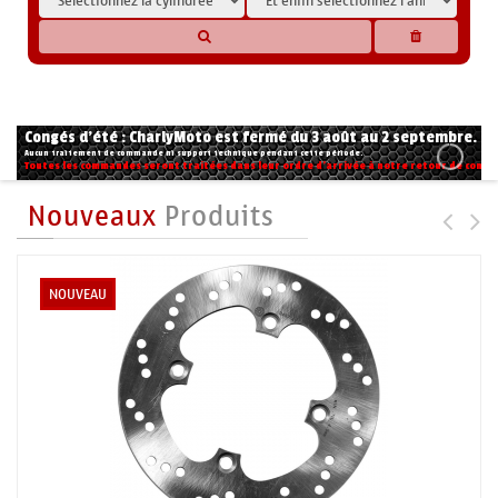
* Les compatibilités sont basées sur les données des constructeurs et fournisseurs,
pour des motos conformes à l'origine. Si vous avez le moindre doute n'hésitez pas
à nous contacter.
Congés d'été : CharlyMoto est fermé du 3 août au 2 septembre.
Aucun traitement de commande ni support technique pendant cette période.
Toutes les commandes seront traitées dans leur ordre d'arrivée à notre retour de congé
Nouveaux
Produits
NOUVEAU