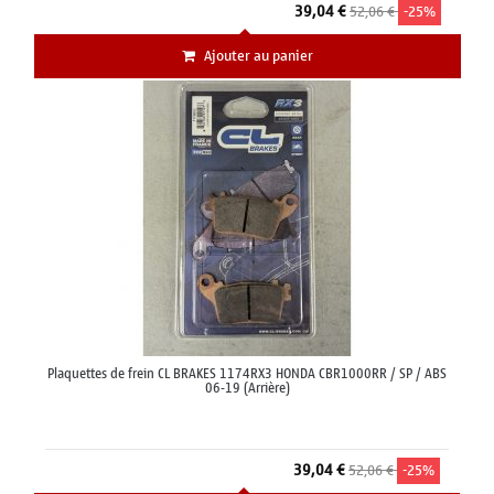
39,04 €
52,06 €
-25%
Ajouter au panier
Plaquettes de frein CL BRAKES 1174RX3 HONDA CBR1000RR / SP / ABS
06-19 (Arrière)
39,04 €
52,06 €
-25%