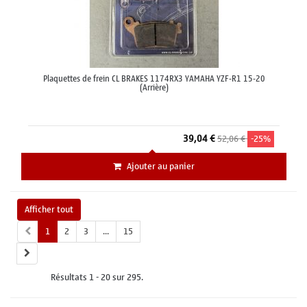
Plaquettes de frein CL BRAKES 1174RX3 YAMAHA YZF-R1 15-20
(Arrière)
39,04 €
52,06 €
-25%
Ajouter au panier
Afficher tout
1
2
3
...
15
Résultats 1 - 20 sur 295.