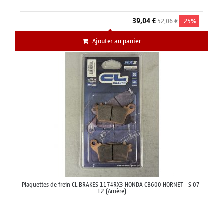
39,04 €
52,06 €
-25%
Ajouter au panier
Plaquettes de frein CL BRAKES 1174RX3 HONDA CB600 HORNET - S 07-
12 (Arrière)