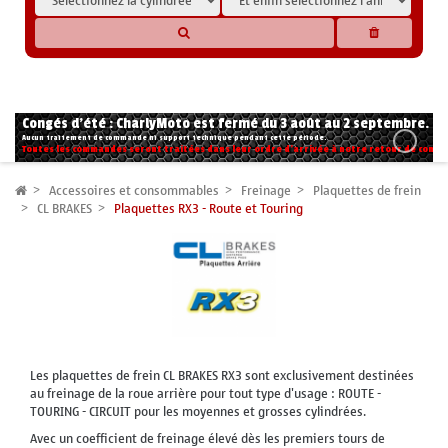
* Les compatibilités sont basées sur les données des constructeurs et fournisseurs,
pour des motos conformes à l'origine. Si vous avez le moindre doute n'hésitez pas
à nous contacter.
Congés d'été : CharlyMoto est fermé du 3 août au 2 septembre.
Aucun traitement de commande ni support technique pendant cette période.
Toutes les commandes seront traitées dans leur ordre d'arrivée à notre retour de congé
Accessoires et consommables
Freinage
Plaquettes de frein
CL BRAKES
Plaquettes RX3 - Route et Touring
Les plaquettes de frein CL BRAKES RX3 sont exclusivement destinées
au freinage de la roue arrière pour tout type d'usage : ROUTE -
TOURING - CIRCUIT pour les moyennes et grosses cylindrées.
Avec un coefficient de freinage élevé dès les premiers tours de