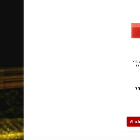
Filt
SE
79
Affic