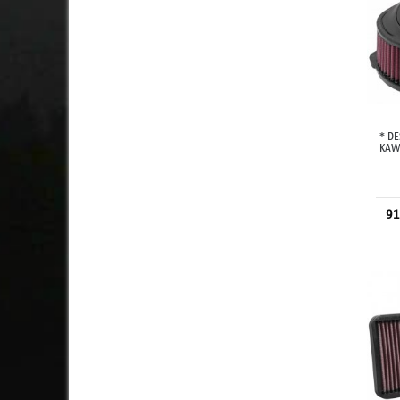
* DE
KAW
91