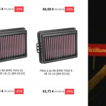
5 €
85,00 €
-25%
60,00 €
80,00 €
-25%
jouter au panier
Ajouter au panier
air KN BMW F850 GS -
Filtre à air KN BMW F900 R -
RE 18-21 (BM-8518)
XR 20-24 (BM-8518)
5 €
85,00 €
-25%
63,75 €
85,00 €
-25%
jouter au panier
Ajouter au panier