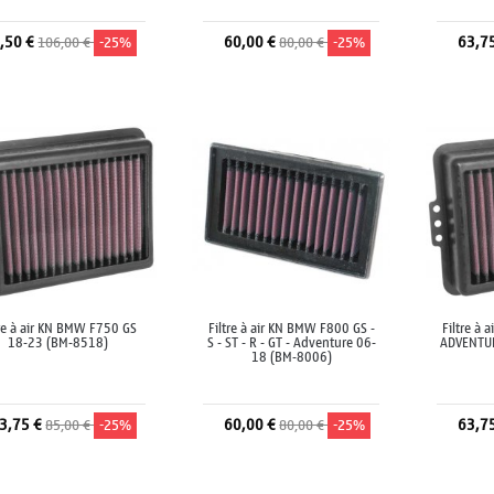
,50 €
60,00 €
63,7
106,00 €
-25%
80,00 €
-25%
Ajouter au panier
Ajouter au panier
A
tre à air KN BMW F750 GS
Filtre à air KN BMW F800 GS -
Filtre à 
18-23 (BM-8518)
S - ST - R - GT - Adventure 06-
ADVENTU
18 (BM-8006)
3,75 €
60,00 €
63,7
85,00 €
-25%
80,00 €
-25%
Ajouter au panier
Ajouter au panier
A