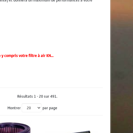
sante) et donnera un maximum de performances à votre
 compris votre filtre à air KN...
Résultats 1 - 20 sur 491.
Montrer
par page