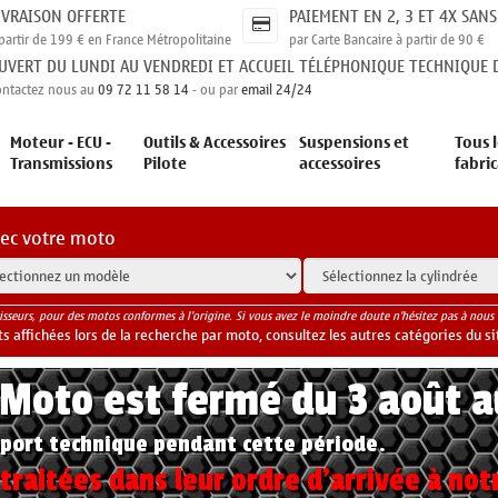
IVRAISON OFFERTE
PAIEMENT EN 2, 3 ET 4X SANS
partir de 199 € en France Métropolitaine
par Carte Bancaire à partir de 90 €
UVERT DU LUNDI AU VENDREDI ET ACCUEIL TÉLÉPHONIQUE TECHNIQUE D
ontactez nous au
09 72 11 58 14
- ou par
email 24/24
Moteur - ECU -
Outils & Accessoires
Suspensions et
Tous l
Transmissions
Pilote
accessoires
fabri
vec votre moto
isseurs, pour des motos conformes à l'origine. Si vous avez le moindre doute n'hésitez pas à nous 
 affichées lors de la recherche par moto, consultez les autres catégories du si
yMoto est fermé du 3 août 
port technique pendant cette période.
raitées dans leur ordre d'arrivée à not