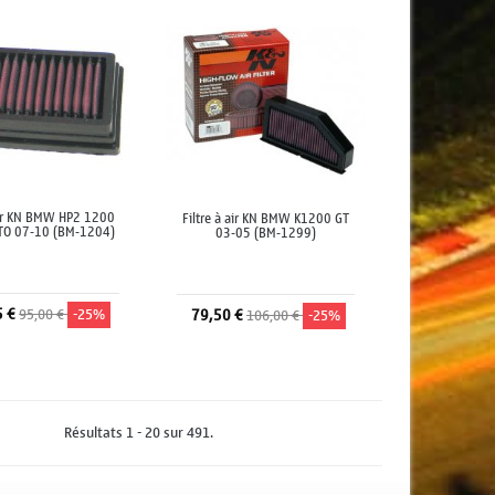
 air KN BMW HP2 1200
Filtre à air KN BMW K1200 GT
O 07-10 (BM-1204)
03-05 (BM-1299)
5 €
95,00 €
-25%
79,50 €
106,00 €
-25%
jouter au panier
Ajouter au panier
Résultats 1 - 20 sur 491.