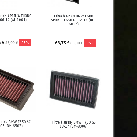
air KN APRILIA TUONO
Filtre à air KN BMW C600
06-10 (AL-1004)
SPORT - C650 GT 12-16 (BM-
6012)
5 €
85,00 €
-25%
63,75 €
85,00 €
-25%
jouter au panier
Ajouter au panier
 air KN BMW F650 SC
Filtre à air KN BMW F700 GS
-05 (BM-6507)
13-17 (BM-8006)