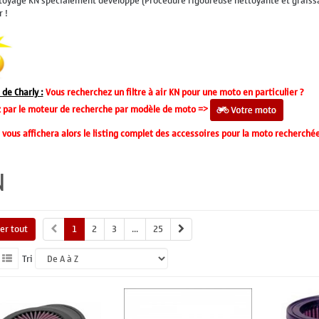
toyage KN spécialement développé (Procédure rigoureuse nettoyante et grais
 !
de Charly :
Vous recherchez un filtre à air KN pour une moto en particulier ?
 par le moteur de recherche par modèle de moto =>
 vous affichera alors le listing complet des accessoires pour la moto recherchée y
N
her tout
1
2
3
...
25
Tri