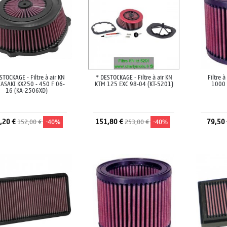
STOCKAGE - Filtre à air KN
* DESTOCKAGE - Filtre à air KN
Filtre 
ASAKI KX250 - 450 F 06-
KTM 125 EXC 98-04 (KT-5201)
1000 
16 (KA-2506XD)
,20 €
151,80 €
79,50
152,00 €
-40%
253,00 €
-40%
Ajouter au panier
Ajouter au panier
A