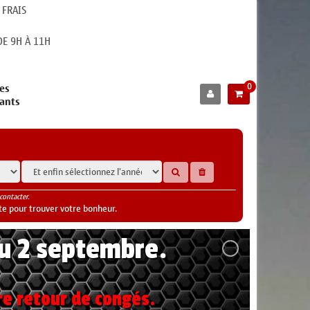
 FRAIS
E 9H À 11H
0
es
cants
contacter.
te pour trouver votre bonheur.
au 2 septembre.
re retour de congés.