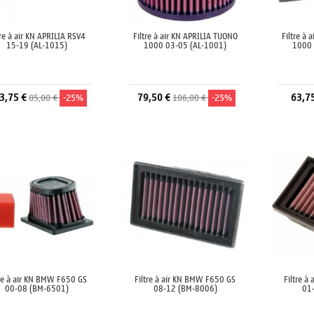
tre à air KN APRILIA RSV4
Filtre à air KN APRILIA TUONO
Filtre à 
15-19 (AL-1015)
1000 03-05 (AL-1001)
1000 
3,75 €
79,50 €
63,7
85,00 €
-25%
106,00 €
-25%
Ajouter au panier
Ajouter au panier
A
tre à air KN BMW F650 GS
Filtre à air KN BMW F650 GS
Filtre à
00-08 (BM-6501)
08-12 (BM-8006)
01