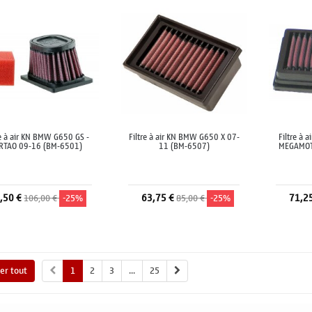
re à air KN BMW G650 GS -
Filtre à air KN BMW G650 X 07-
Filtre à
RTAO 09-16 (BM-6501)
11 (BM-6507)
MEGAMOT
,50 €
63,75 €
71,2
106,00 €
-25%
85,00 €
-25%
Ajouter au panier
Ajouter au panier
A
her tout
1
2
3
...
25