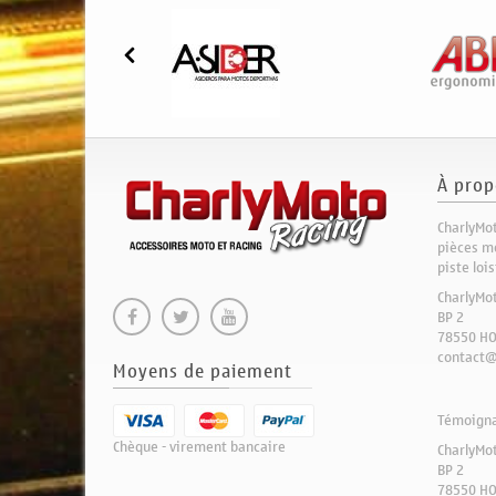
À prop
CharlyMot
pièces mo
piste loi
CharlyMo
BP 2
78550 H
contact@
Moyens de paiement
Témoignag
Chèque - virement bancaire
CharlyMo
BP 2
78550 H