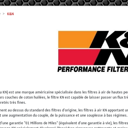
r
K&N
u KN) est une marque américaine spécialisée dans les filtres à air de hautes p
urs couches de coton huilées, le filtre KN est capable de laisser passer un flux
retés très fines.
ent au dessus du standard des filtres d'origine, les filtres à air KN apportant 
 une augmentation du couple, de la puissance et une souplesse à bas régimes.
'une garantie "01 Millions de Miles" (équivalent d'une garantie à vie), les filtre