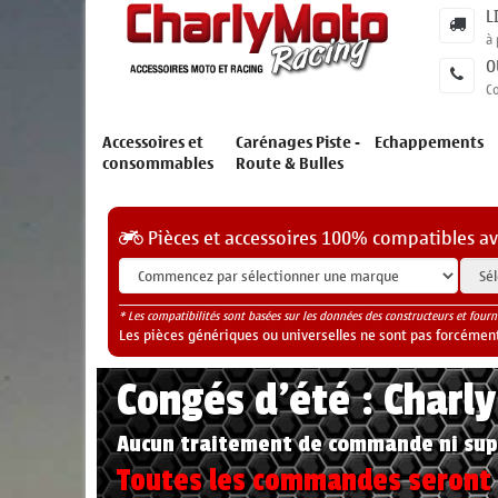
L
à 
O
C
Accessoires et
Carénages Piste -
Echappements
consommables
Route & Bulles
Pièces et accessoires 100% compatibles a
* Les compatibilités sont basées sur les données des constructeurs et fourn
Les pièces génériques ou universelles ne sont pas forcéments
Congés d'été : Charl
Aucun traitement de commande ni sup
Toutes les commandes seront t