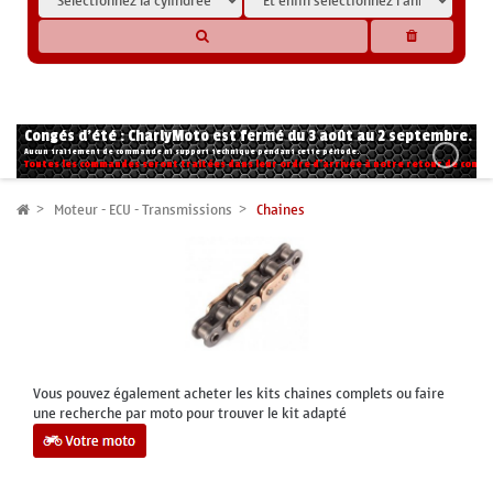
* Les compatibilités sont basées sur les données des constructeurs et fournisseurs,
pour des motos conformes à l'origine. Si vous avez le moindre doute n'hésitez pas
à nous contacter.
Congés d'été : CharlyMoto est fermé du 3 août au 2 septembre.
Aucun traitement de commande ni support technique pendant cette période.
Toutes les commandes seront traitées dans leur ordre d'arrivée à notre retour de congé
Moteur - ECU - Transmissions
Chaines
Vous pouvez également acheter les kits chaines complets ou faire
une recherche par moto pour trouver le kit adapté