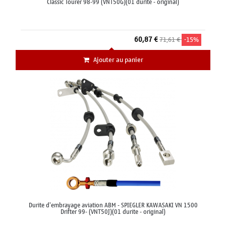
Classic Tourer 98-99 (VNT50G)(01 durite - original)
60,87 €
71,61 €
-15%
Ajouter au panier
Durite d'embrayage aviation ABM - SPIEGLER KAWASAKI VN 1500
Drifter 99- (VNT50J)(01 durite - original)