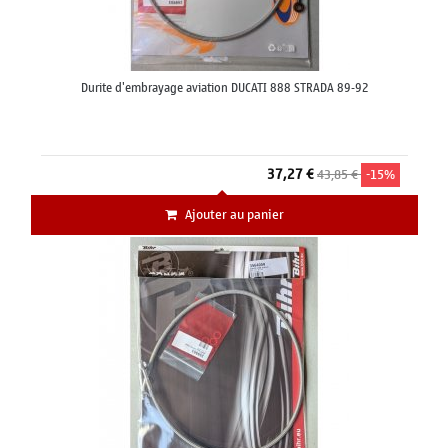
Durite d'embrayage aviation DUCATI 888 STRADA 89-92
37,27 €
43,85 €
-15%
Ajouter au panier