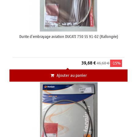
Durite d'embrayage aviation DUCATI 750 SS 91-02 (Rallongée)
39,68 €
46,68 €
-15%
Ajouter au panier