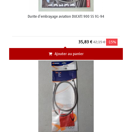
Durite d'embrayage aviation DUCATI 900 SS 91-94
35,83 €
42,15 €
-15%
Ajouter au panier