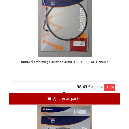
Durite d'embrayage aviation APRILIA SL 1000 FALCO 99-07
38,43 €
45,21 €
-15%
Ajouter au panier