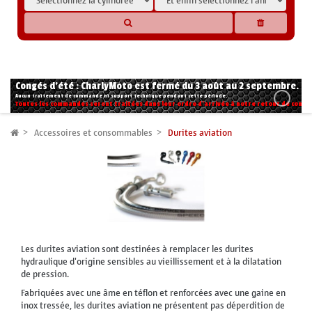
* Les compatibilités sont basées sur les données des constructeurs et fournisseurs,
pour des motos conformes à l'origine. Si vous avez le moindre doute n'hésitez pas
à nous contacter.
Congés d'été : CharlyMoto est fermé du 3 août au 2 septembre.
Aucun traitement de commande ni support technique pendant cette période.
Toutes les commandes seront traitées dans leur ordre d'arrivée à notre retour de congé
Accessoires et consommables
Durites aviation
Les durites aviation sont destinées à remplacer les durites
hydraulique d'origine sensibles au vieillissement et à la dilatation
de pression.
Fabriquées avec une âme en téflon et renforcées avec une gaine en
inox tressée, les durites aviation ne présentent pas déperdition de