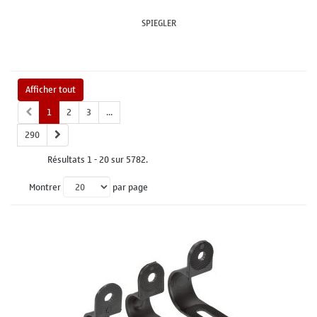
SPIEGLER
Afficher tout
1
2
3
...
290
Résultats 1 - 20 sur 5782.
Montrer
par page