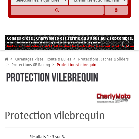
* Les compatibilités sont basées sur les données des constructeurs et fournisseurs,
pour des motos conformes à l'origine. Si vous avez le moindre doute n'hésitez pas
à nous contacter.
Congés d'été : CharlyMoto est fermé du 3 août au 2 septembre.
Aucun traitement de commande ni support technique pendant cette période.
Toutes les commandes seront traitées dans leur ordre d'arrivée à notre retour de congé
Carénages Piste - Route & Bulles
Protections, Caches & Sliders
Protections GB Racing
Protection vilebrequin
Protection vilebrequin
Résultats 1 - 3 sur 3.