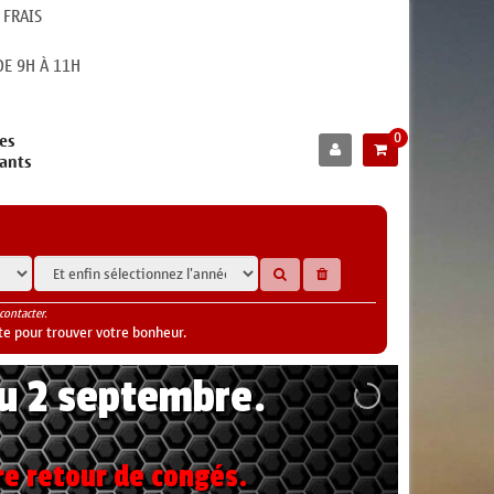
 FRAIS
E 9H À 11H
0
es
cants
contacter.
te pour trouver votre bonheur.
au 2 septembre.
re retour de congés.