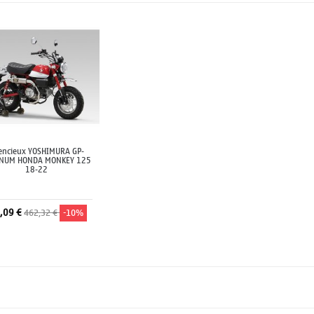
lencieux YOSHIMURA GP-
NUM HONDA MONKEY 125
18-22
,09 €
462,32 €
-10%
Ajouter au panier