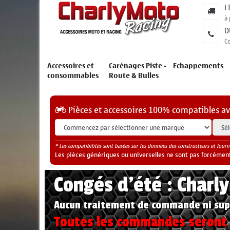
L
à 
O
C
Accessoires et
Carénages Piste -
Echappements
consommables
Route & Bulles
Pièces et accessoires 100% compatibles a
* Les compatibilités sont basées sur les données des constructeurs et fourn
Les pièces génériques ou universelles ne sont pas forcéments
Congés d'été : Charl
Aucun traitement de commande ni sup
Toutes les commandes seront t