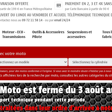
IVRAISON OFFERTE
PAIEMENT EN 2, 3 ET 4X SANS
partir de 199 € en France Métropolitaine
par Carte Bancaire à partir de 90 €
UVERT DU LUNDI AU VENDREDI ET ACCUEIL TÉLÉPHONIQUE TECHNIQUE D
ontactez nous au
09 72 11 58 14
- ou par
email 24/24
Moteur - ECU -
Outils & Accessoires
Suspensions et
Tous l
Transmissions
Pilote
accessoires
fabri
vec votre moto
isseurs, pour des motos conformes à l'origine. Si vous avez le moindre doute n'hésitez pas à nous 
 affichées lors de la recherche par moto, consultez les autres catégories du si
yMoto est fermé du 3 août 
port technique pendant cette période.
raitées dans leur ordre d'arrivée à not