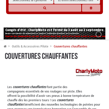
* Les compatibilités sont basées sur les données des constructeurs et fournisseurs,
pour des motos conformes à l'origine. Si vous avez le moindre doute n'hésitez pas
à nous contacter.
Congés d'été : CharlyMoto est fermé du 3 août au 2 septembre.
Aucun traitement de commande ni support technique pendant cette période.
Toutes les commandes seront traitées dans leur ordre d'arrivée à notre retour de congé
Outils & Accessoires Pilote
Couvertures chauffantes
Les
couvertures chauffantes
font partie des
compagnons essentiels de vos roulages sur piste. Elles
offrent la possibilité d'avoir ses pneus à bonne température de
chauffe dès les premiers tours ! Les
couvertures
chauffantes
bénéficient des nouvelles technologies de pointes pour
vous proposer une température homogène sur l'ensemble de vos