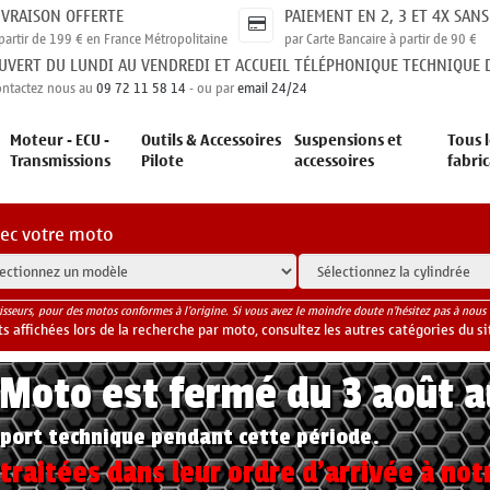
IVRAISON OFFERTE
PAIEMENT EN 2, 3 ET 4X SANS
partir de 199 € en France Métropolitaine
par Carte Bancaire à partir de 90 €
UVERT DU LUNDI AU VENDREDI ET ACCUEIL TÉLÉPHONIQUE TECHNIQUE D
ontactez nous au
09 72 11 58 14
- ou par
email 24/24
Moteur - ECU -
Outils & Accessoires
Suspensions et
Tous l
Transmissions
Pilote
accessoires
fabri
vec votre moto
isseurs, pour des motos conformes à l'origine. Si vous avez le moindre doute n'hésitez pas à nous 
 affichées lors de la recherche par moto, consultez les autres catégories du si
yMoto est fermé du 3 août 
port technique pendant cette période.
raitées dans leur ordre d'arrivée à not