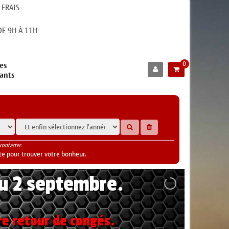
 FRAIS
E 9H À 11H
0
es
cants
contacter.
te pour trouver votre bonheur.
au 2 septembre.
re retour de congés.