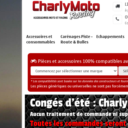
L
à 
O
C
Accessoires et
Carénages Piste -
Echappements
consommables
Route & Bulles
Pièces et accessoires 100% compatibles a
* Les compatibilités sont basées sur les données des constructeurs et fourn
Les pièces génériques ou universelles ne sont pas forcéments
Congés d'été : Charl
Aucun traitement de commande ni sup
Toutes les commandes seront t