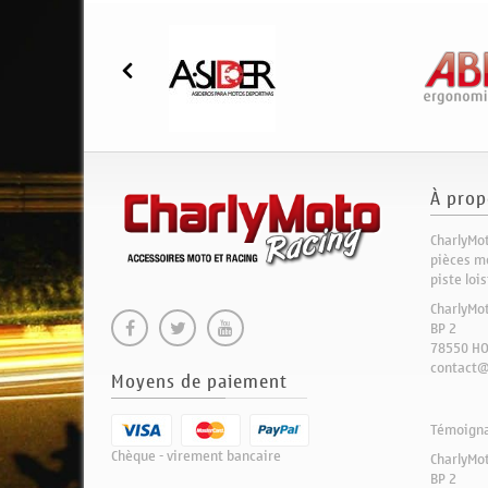
À prop
CharlyMot
pièces mo
piste loi
CharlyMo
BP 2
78550 H
contact@
Moyens de paiement
Témoignag
Chèque - virement bancaire
CharlyMo
BP 2