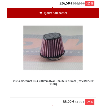
226,50 €
302,00 €
-25%
Ajouter au panier
Filtre à air cornet DNA Ø38mm OVAL - hauteur 68mm (OV SERIES OV-
3800)
33,00 €
44,00 €
-25%