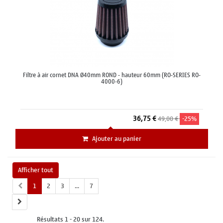
Filtre à air cornet DNA Ø40mm ROND - hauteur 60mm (RO-SERIES RO-
4000-6)
36,75 €
49,00 €
-25%
Ajouter au panier
Afficher tout
1
2
3
...
7
Résultats 1 - 20 sur 124.