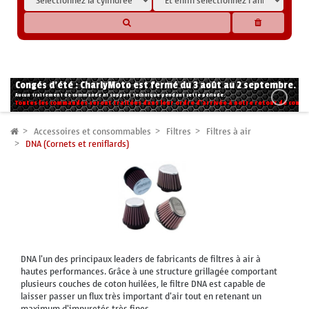
* Les compatibilités sont basées sur les données des constructeurs et fournisseurs,
pour des motos conformes à l'origine. Si vous avez le moindre doute n'hésitez pas
à nous contacter.
Congés d'été : CharlyMoto est fermé du 3 août au 2 septembre.
Aucun traitement de commande ni support technique pendant cette période.
Toutes les commandes seront traitées dans leur ordre d'arrivée à notre retour de congé
Accessoires et consommables
Filtres
Filtres à air
DNA (Cornets et reniflards)
DNA l'un des principaux leaders de fabricants de filtres à air à
hautes performances. Grâce à une structure grillagée comportant
plusieurs couches de coton huilées, le filtre DNA est capable de
laisser passer un flux très important d'air tout en retenant un
maximum d'impuretés très fines.