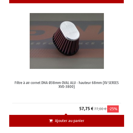
Filtre à air cornet DNA Ø38mm OVAL ALU - hauteur 68mm (XV SERIES
XVO-3800)
57,75 €
77,00 €
-25%
Ajouter au panier