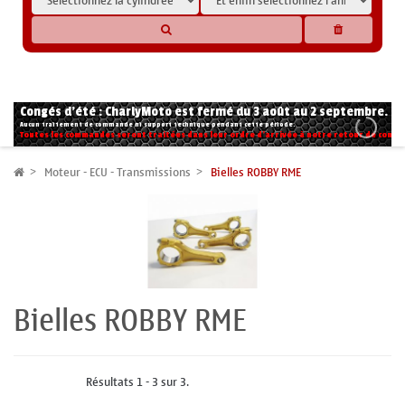
* Les compatibilités sont basées sur les données des constructeurs et fournisseurs,
pour des motos conformes à l'origine. Si vous avez le moindre doute n'hésitez pas
à nous contacter.
Congés d'été : CharlyMoto est fermé du 3 août au 2 septembre.
Aucun traitement de commande ni support technique pendant cette période.
Toutes les commandes seront traitées dans leur ordre d'arrivée à notre retour de congé
Moteur - ECU - Transmissions
Bielles ROBBY RME
Bielles ROBBY RME
Résultats 1 - 3 sur 3.