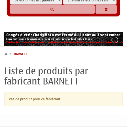
* Les compatibilités sont basées sur les données des constructeurs et fournisseurs,
pour des motos conformes à l'origine. Si vous avez le moindre doute n'hésitez pas
à nous contacter.
Congés d'été : CharlyMoto est fermé du 3 août au 2 septembre.
Aucun traitement de commande ni support technique pendant cette période.
Toutes les commandes seront traitées dans leur ordre d'arrivée à notre retour de congé
BARNETT
Liste de produits par
fabricant BARNETT
Pas de produit pour ce fabricant.