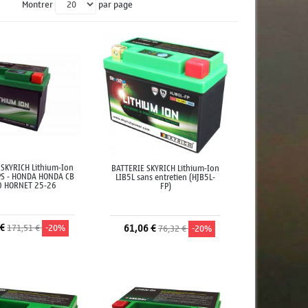
Montrer
par page
 SKYRICH Lithium-Ion
BATTERIE SKYRICH Lithium-Ion
PS - HONDA HONDA CB
LIB5L sans entretien (HJB5L-
 HORNET 25-26
FP)
 €
171,51 €
-20%
61,06 €
76,32 €
-20%
jouter au panier
Ajouter au panier