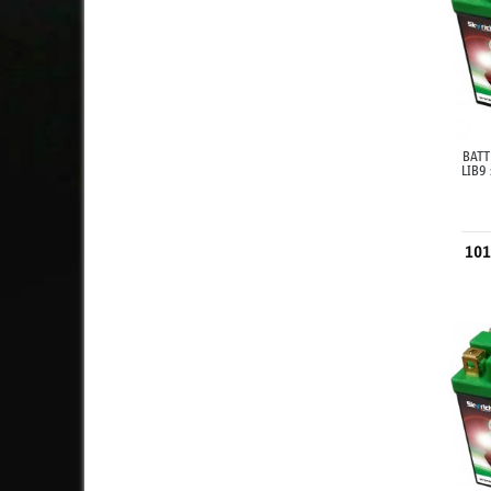
BATT
LIB9 
101