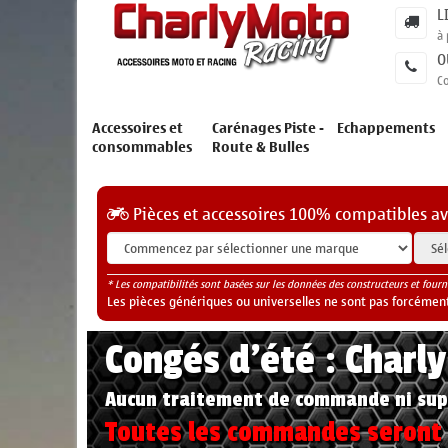
L
à 
O
C
Accessoires et
Carénages Piste -
Echappements
consommables
Route & Bulles
Pièces et accessoires 100% compatibles a
* Les compatibilités sont basées sur les données des constructeurs et fourn
Les pièces génériques ou universelles ne sont pas forcéments
Congés d'été : Charl
Aucun traitement de commande ni sup
Toutes les commandes seront t