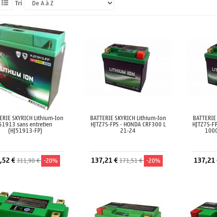
Tri
ERIE SKYRICH Lithium-Ion
BATTERIE SKYRICH Lithium-Ion
BATTERIE
51913 sans entretien
HJTZ7S-FPS - HONDA CRF300 L
HJTZ7S-F
(HJ51913-FP)
21-24
1000
,52 €
137,21 €
137,21
311,90 €
-20%
171,51 €
-20%
Ajouter au panier
Ajouter au panier
A