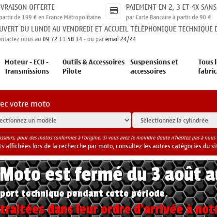
IVRAISON OFFERTE
PAIEMENT EN 2, 3 ET 4X SANS
partir de 199 € en France Métropolitaine
par Carte Bancaire à partir de 90 €
UVERT DU LUNDI AU VENDREDI ET ACCUEIL TÉLÉPHONIQUE TECHNIQUE D
ontactez nous au
09 72 11 58 14
- ou par
email 24/24
Moteur - ECU -
Outils & Accessoires
Suspensions et
Tous l
Transmissions
Pilote
accessoires
fabri
vec votre moto
isseurs, pour des motos conformes à l'origine. Si vous avez le moindre doute n'hésitez pas à nous 
 affichées lors de la recherche par moto, consultez les autres catégories du si
yMoto est fermé du 3 août 
port technique pendant cette période.
raitées dans leur ordre d'arrivée à not