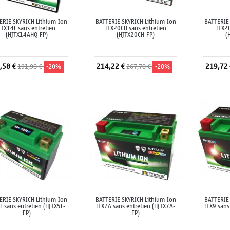
ERIE SKYRICH Lithium-Ion
BATTERIE SKYRICH Lithium-Ion
BATTERIE
LTX14L sans entretien
LTX20CH sans entretien
LTX20
(HJTX14AHQ-FP)
(HJTX20CH-FP)
(
,58 €
214,22 €
219,72
191,98 €
-20%
267,78 €
-20%
Ajouter au panier
Ajouter au panier
A
ERIE SKYRICH Lithium-Ion
BATTERIE SKYRICH Lithium-Ion
BATTERIE
L sans entretien (HJTX5L-
LTX7A sans entretien (HJTX7A-
LTX9 sans
FP)
FP)