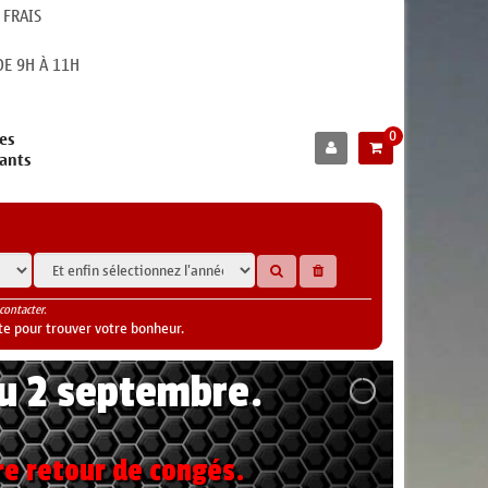
 FRAIS
E 9H À 11H
0
es
cants
contacter.
te pour trouver votre bonheur.
au 2 septembre.
re retour de congés.