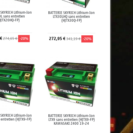
 SKYRICH Lithium-Ion
BATTERIE SKYRICH Lithium-Ion
L sans entretien
LTX30LHQ sans entretien
HJTX20HQ-FP)
(HJTX30Q-FP)
 €
274,65 €
-20%
272,95 €
341,19 €
-20%
jouter au panier
Ajouter au panier
 SKYRICH Lithium-Ion
BATTERIE SKYRICH Lithium-Ion
 entretien (HJTX9-FP)
LTX9 sans entretien (HJTX9-FP)
KAWASAKI Z400 19-24