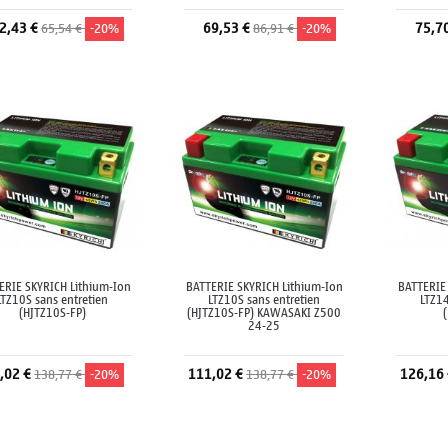
2,43 €
69,53 €
75,7
65,54 €
-20%
86,91 €
-20%
Ajouter au panier
Ajouter au panier
A
ERIE SKYRICH Lithium-Ion
BATTERIE SKYRICH Lithium-Ion
BATTERIE
LTZ10S sans entretien
LTZ10S sans entretien
LTZ14
(HJTZ10S-FP)
(HJTZ10S-FP) KAWASAKI Z500
24-25
,02 €
111,02 €
126,16
138,77 €
-20%
138,77 €
-20%
Ajouter au panier
Ajouter au panier
A