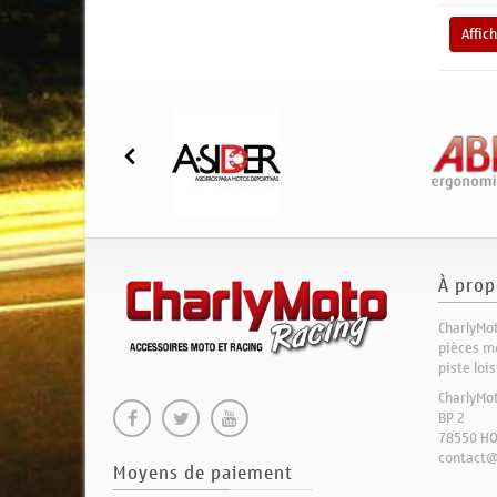
Affic
À prop
CharlyMot
pièces mo
piste loi
CharlyMo
BP 2
78550 H
contact@
Moyens de paiement