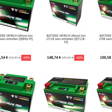
ERIE SKYRICH Lithium-Ion
BATTERIE SKYRICH Lithium-Ion
BATTERIE
sans entretien (HJB9Q-FP)
LT12B sans entretien (HJT12B-
LT9B sans
FP)
,54 €
148,74 €
100,58
126,93 €
-20%
185,92 €
-20%
Ajouter au panier
Ajouter au panier
A