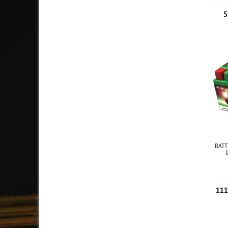
5
BATT
111