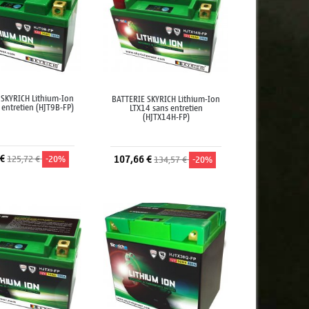
 SKYRICH Lithium-Ion
BATTERIE SKYRICH Lithium-Ion
 entretien (HJT9B-FP)
LTX14 sans entretien
(HJTX14H-FP)
 €
125,72 €
-20%
107,66 €
134,57 €
-20%
jouter au panier
Ajouter au panier