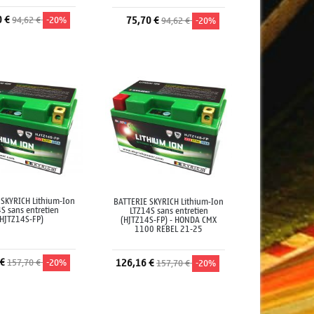
0 €
94,62 €
-20%
75,70 €
94,62 €
-20%
jouter au panier
Ajouter au panier
 SKYRICH Lithium-Ion
BATTERIE SKYRICH Lithium-Ion
S sans entretien
LTZ14S sans entretien
(HJTZ14S-FP)
(HJTZ14S-FP) - HONDA CMX
1100 REBEL 21-25
 €
157,70 €
-20%
126,16 €
157,70 €
-20%
jouter au panier
Ajouter au panier