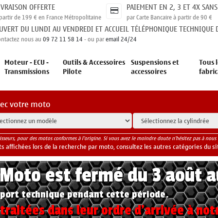
IVRAISON OFFERTE
PAIEMENT EN 2, 3 ET 4X SANS
partir de 199 € en France Métropolitaine
par Carte Bancaire à partir de 90 €
UVERT DU LUNDI AU VENDREDI ET ACCUEIL TÉLÉPHONIQUE TECHNIQUE D
ontactez nous au
09 72 11 58 14
- ou par
email 24/24
Moteur - ECU -
Outils & Accessoires
Suspensions et
Tous l
Transmissions
Pilote
accessoires
fabri
vec votre moto
isseurs, pour des motos conformes à l'origine. Si vous avez le moindre doute n'hésitez pas à nous 
 affichées lors de la recherche par moto, consultez les autres catégories du si
yMoto est fermé du 3 août 
port technique pendant cette période.
raitées dans leur ordre d'arrivée à not