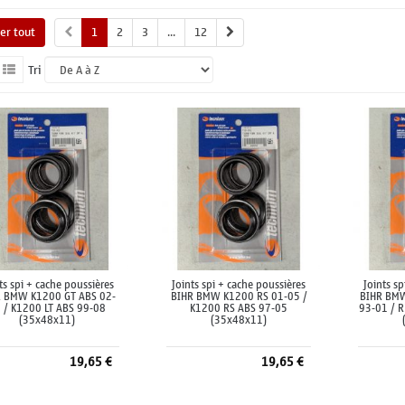
her tout
1
2
3
...
12
Tri
ts spi + cache poussières
Joints spi + cache poussières
Joints s
R BMW K1200 GT ABS 02-
BIHR BMW K1200 RS 01-05 /
BIHR BMW
 / K1200 LT ABS 99-08
K1200 RS ABS 97-05
93-01 / R
(35x48x11)
(35x48x11)
19,65 €
19,65 €
Ajouter au panier
Ajouter au panier
A