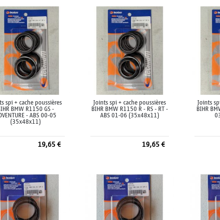
ts spi + cache poussières
Joints spi + cache poussières
Joints s
BIHR BMW R1150 GS -
BIHR BMW R1150 R - RS - RT -
BIHR BMW
DVENTURE - ABS 00-05
ABS 01-06 (35x48x11)
0
(35x48x11)
19,65 €
19,65 €
Ajouter au panier
Ajouter au panier
A