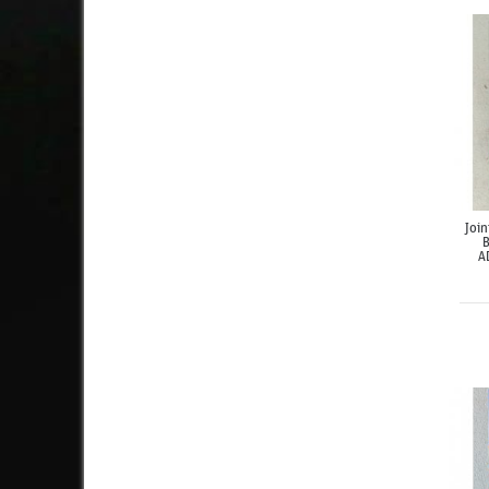
Join
A