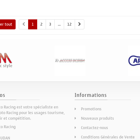
Ajouter au panier
Ajouter au panier
A
her tout
1
2
3
...
12
os
Informations
o Racing est votre spécialiste en
Promotions
to Racing pour les usages tourisme,
sir et compétition.
Nouveaux produits
to Racing
Contactez-nous
Conditions Générales de Vente
OUDAN