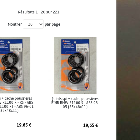
Résultats 1 - 20 sur 221.
Montrer
par page
pi + cache poussières
Joints spi + cache poussières
 R1100 R - RS - ABS
BIHR BMW R1100 S - ABS 98-
1100 RT - ABS 96-01
05 (35x48x11)
(35x48x11)
19,65 €
19,65 €
jouter au panier
Ajouter au panier