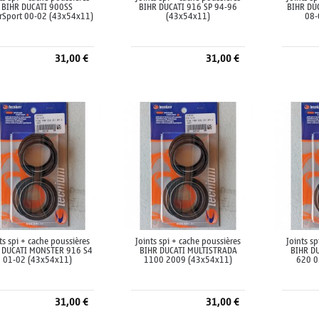
BIHR DUCATI 900SS
BIHR DUCATI 916 SP 94-96
BIHR DU
rSport 00-02 (43x54x11)
(43x54x11)
08-
31,00 €
31,00 €
Ajouter au panier
Ajouter au panier
A
ts spi + cache poussières
Joints spi + cache poussières
Joints s
 DUCATI MONSTER 916 S4
BIHR DUCATI MULTISTRADA
BIHR D
01-02 (43x54x11)
1100 2009 (43x54x11)
620 0
31,00 €
31,00 €