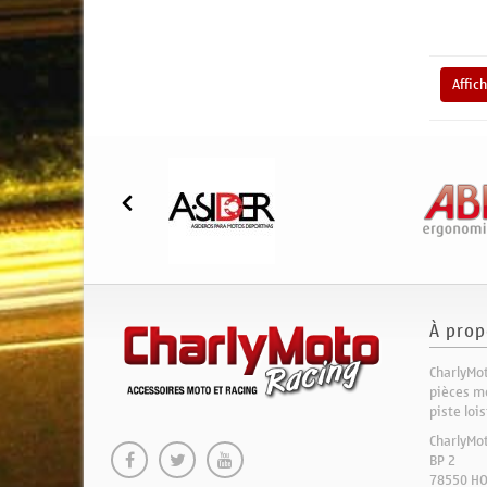
Affic
À prop
CharlyMot
pièces mo
piste loi
CharlyMo
BP 2
78550 H