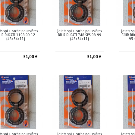
ts spi + cache poussières
Joints spi + cache poussières
Joints s
HR DUCATI 1198 09-12
BIHR DUCATI 748 SPS 98-99
BIHR DU
(43x54x11)
(43x54x11)
95-
31,00 €
31,00 €
Ajouter au panier
Ajouter au panier
A
ts spi + cache poussières
Joints spi + cache poussières
Joints s