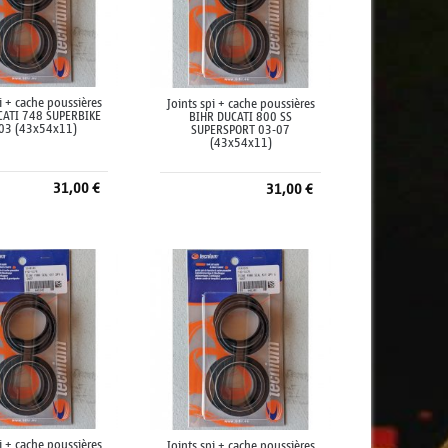
pi + cache poussières
Joints spi + cache poussières
CATI 748 SUPERBIKE
BIHR DUCATI 800 SS
03 (43x54x11)
SUPERSPORT 03-07
(43x54x11)
31,00 €
31,00 €
jouter au panier
Ajouter au panier
pi + cache poussières
Joints spi + cache poussières