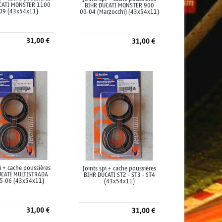
CATI MONSTER 1100
BIHR DUCATI MONSTER 900
09 (43x54x11)
00-04 (Marzocchi) (43x54x11)
31,00 €
31,00 €
jouter au panier
Ajouter au panier
pi + cache poussières
Joints spi + cache poussières
UCATI MULTISTRADA
BIHR DUCATI ST2 - ST3 - ST4
5-06 (43x54x11)
(43x54x11)
31,00 €
31,00 €