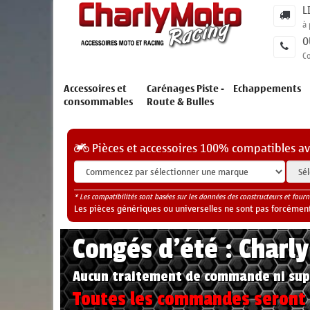
L
à 
O
C
Accessoires et
Carénages Piste -
Echappements
consommables
Route & Bulles
Pièces et accessoires 100% compatibles a
* Les compatibilités sont basées sur les données des constructeurs et fourn
Les pièces génériques ou universelles ne sont pas forcéments
Congés d'été : Charl
Aucun traitement de commande ni sup
Toutes les commandes seront t