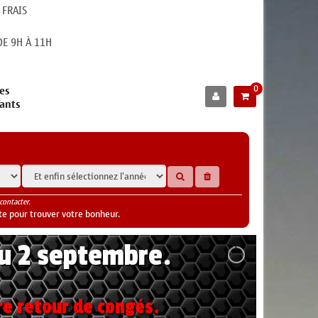
 FRAIS
E 9H À 11H
0
es
cants
contacter.
te pour trouver votre bonheur.
au 2 septembre.
re retour de congés.