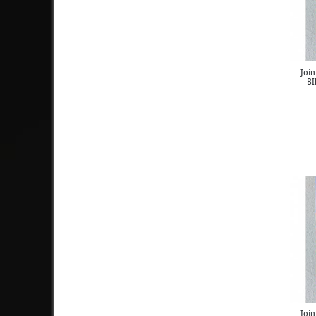
Join
BI
Join