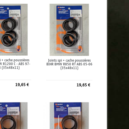
pi + cache poussières
Joints spi + cache poussières
 R1200 C - ABS 97-
BIHR BMW R850 RT ABS 05-06
3 (35x48x11)
(35x48x11)
19,65 €
19,65 €
jouter au panier
Ajouter au panier