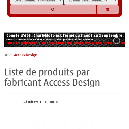
* Les compatibilités sont basées sur les données des constructeurs et fournisseurs,
pour des motos conformes à l'origine. Si vous avez le moindre doute n'hésitez pas
à nous contacter.
Congés d'été : CharlyMoto est fermé du 3 août au 2 septembre.
Aucun traitement de commande ni support technique pendant cette période.
Toutes les commandes seront traitées dans leur ordre d'arrivée à notre retour de congé
Access Design
Liste de produits par
fabricant Access Design
Résultats 1 - 10 sur 10.