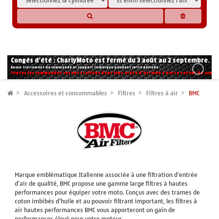
* Les compatibilités sont basées sur les données des constructeurs et fournisseurs,
pour des motos conformes à l'origine. Si vous avez le moindre doute n'hésitez pas
à nous contacter.
Congés d'été : CharlyMoto est fermé du 3 août au 2 septembre.
Aucun traitement de commande ni support technique pendant cette période.
Toutes les commandes seront traitées dans leur ordre d'arrivée à notre retour de congé
Accessoires et consommables
Filtres
Filtres à air
BMC
Marque emblématique Italienne associée à une filtration d'entrée
d'air de qualité, BMC propose une gamme large filtres à hautes
performances pour équiper votre moto. Conçus avec des trames de
coton imbibés d'huile et au pouvoir filtrant important, les filtres à
air hautes performances BMC vous apporteront un gain de
performances élevé pour votre moteur.