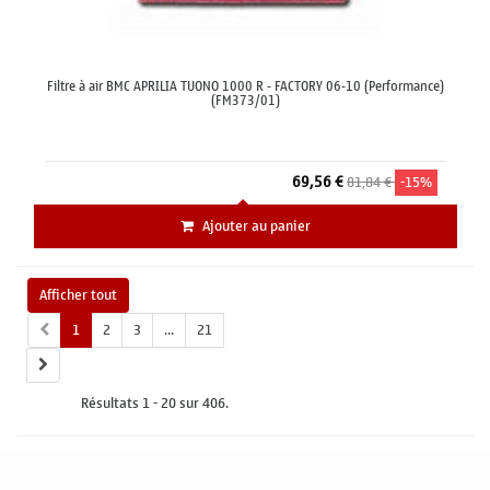
Filtre à air BMC APRILIA TUONO 1000 R - FACTORY 06-10 (Performance)
(FM373/01)
69,56 €
81,84 €
-15%
Ajouter au panier
Afficher tout
1
2
3
...
21
Résultats 1 - 20 sur 406.