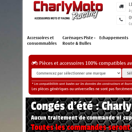
L
à 
O
C
Accessoires et
Carénages Piste -
Echappements
consommables
Route & Bulles
Pièces et accessoires 100% compatibles a
* Les compatibilités sont basées sur les données des constructeurs et fourn
Les pièces génériques ou universelles ne sont pas forcéments
Congés d'été : Charl
Aucun traitement de commande ni sup
Toutes les commandes seront t