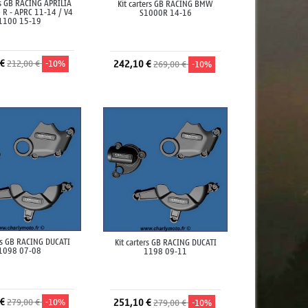
rs GB RACING APRILIA
Kit carters GB RACING BMW
 R - APRC 11-14 / V4
S1000R 14-16
1100 15-19
 €
212,00 €
-10%
242,10 €
269,00 €
-10%
jouter au panier
Ajouter au panier
ers GB RACING DUCATI
Kit carters GB RACING DUCATI
1098 07-08
1198 09-11
 €
279,00 €
-10%
251,10 €
279,00 €
-10%