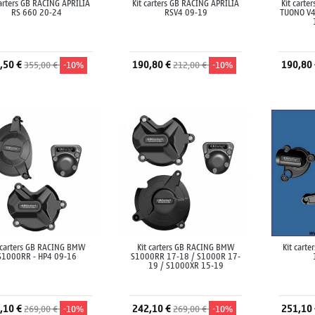
carters GB RACING APRILIA
Kit carters GB RACING APRILIA
Kit carte
RS 660 20-24
RSV4 09-19
TUONO V4
,50 €
190,80 €
190,80
355,00 €
-10%
212,00 €
-10%
Ajouter au panier
Ajouter au panier
A
 carters GB RACING BMW
Kit carters GB RACING BMW
Kit cart
S1000RR - HP4 09-16
S1000RR 17-18 / S1000R 17-
19 / S1000XR 15-19
,10 €
242,10 €
251,10
269,00 €
-10%
269,00 €
-10%