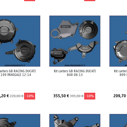
Ajouter au panier
Ajouter au panier
A
carters GB RACING DUCATI
Kit carters GB RACING DUCATI
Kit cart
1199 PANIGALE 12-14
848 08-13
899 
,20 €
355,50 €
209,70
228,00 €
-10%
395,00 €
-10%
Ajouter au panier
Ajouter au panier
A