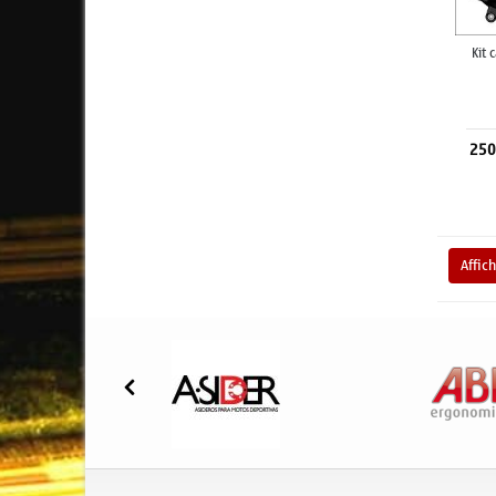
Kit
250
Affic