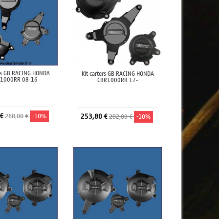
ers GB RACING HONDA
Kit carters GB RACING HONDA
1000RR 08-16
CBR1000RR 17-
 €
268,00 €
-10%
253,80 €
282,00 €
-10%
jouter au panier
Ajouter au panier