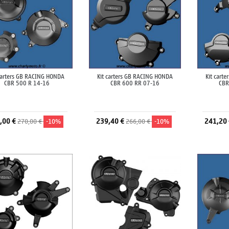
 carters GB RACING HONDA
Kit carters GB RACING HONDA
Kit cart
CBR 500 R 14-16
CBR 600 RR 07-16
CBR
,00 €
239,40 €
241,20
270,00 €
-10%
266,00 €
-10%
Ajouter au panier
Ajouter au panier
A