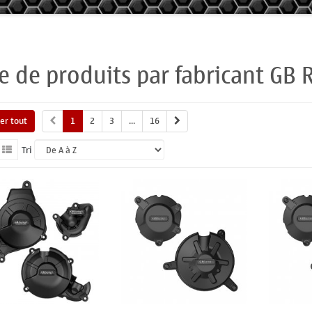
te de produits par fabricant GB
her tout
1
2
3
...
16
Tri