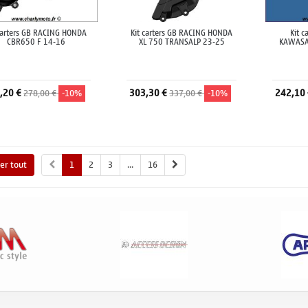
 carters GB RACING HONDA
Kit carters GB RACING HONDA
Kit c
CBR650 F 14-16
XL 750 TRANSALP 23-25
KAWASA
,20 €
303,30 €
242,10
278,00 €
-10%
337,00 €
-10%
Ajouter au panier
Ajouter au panier
A
her tout
1
2
3
...
16