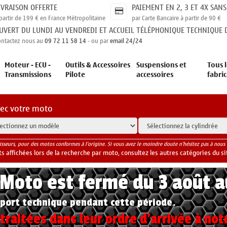
IVRAISON OFFERTE
PAIEMENT EN 2, 3 ET 4X SANS
partir de 199 € en France Métropolitaine
par Carte Bancaire à partir de 90 €
UVERT DU LUNDI AU VENDREDI ET ACCUEIL TÉLÉPHONIQUE TECHNIQUE D
ontactez nous au
09 72 11 58 14
- ou par
email 24/24
Moteur - ECU -
Outils & Accessoires
Suspensions et
Tous l
Transmissions
Pilote
accessoires
fabri
vec votre moto
isseurs, pour des motos conformes à l'origine. Si vous avez le moindre doute n'hésitez pas à nous 
 affichées lors de la recherche par moto, consultez les autres catégories du si
yMoto est fermé du 3 août 
port technique pendant cette période.
raitées dans leur ordre d'arrivée à not