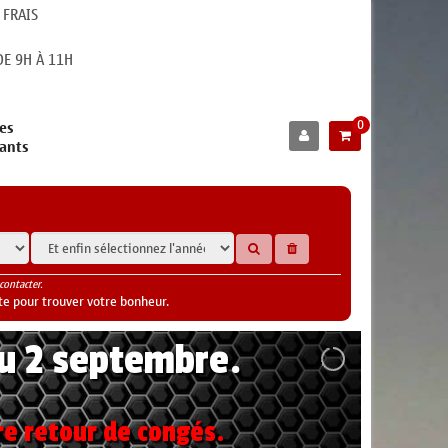
 FRAIS
E 9H À 11H
0
es
cants
contacter.
te pour trouver votre bonheur.
au 2 septembre.
re retour de congés.