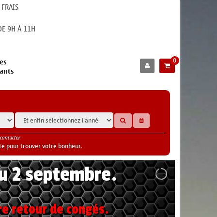
 FRAIS
E 9H À 11H
0
es
cants
contacter.
te pour trouver votre bonheur.
au 2 septembre.
re retour de congés.