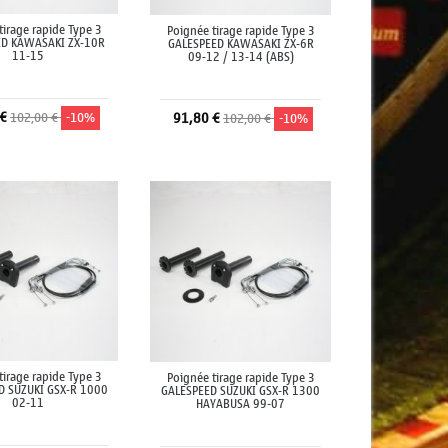
tirage rapide Type 3
Poignée tirage rapide Type 3
ED KAWASAKI ZX-10R
GALESPEED KAWASAKI ZX-6R
11-15
09-12 / 13-14 (ABS)
 €
102,00 €
-10%
91,80 €
102,00 €
-10%
jouter au panier
Ajouter au panier
tirage rapide Type 3
Poignée tirage rapide Type 3
D SUZUKI GSX-R 1000
GALESPEED SUZUKI GSX-R 1300
02-11
HAYABUSA 99-07