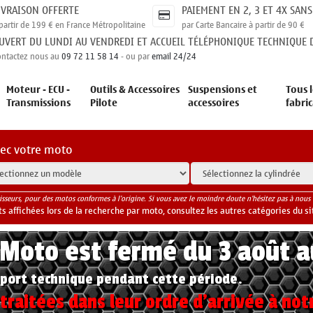
IVRAISON OFFERTE
PAIEMENT EN 2, 3 ET 4X SANS
partir de 199 € en France Métropolitaine
par Carte Bancaire à partir de 90 €
UVERT DU LUNDI AU VENDREDI ET ACCUEIL TÉLÉPHONIQUE TECHNIQUE D
ontactez nous au
09 72 11 58 14
- ou par
email 24/24
Moteur - ECU -
Outils & Accessoires
Suspensions et
Tous l
Transmissions
Pilote
accessoires
fabri
vec votre moto
isseurs, pour des motos conformes à l'origine. Si vous avez le moindre doute n'hésitez pas à nous 
 affichées lors de la recherche par moto, consultez les autres catégories du si
yMoto est fermé du 3 août 
port technique pendant cette période.
raitées dans leur ordre d'arrivée à not