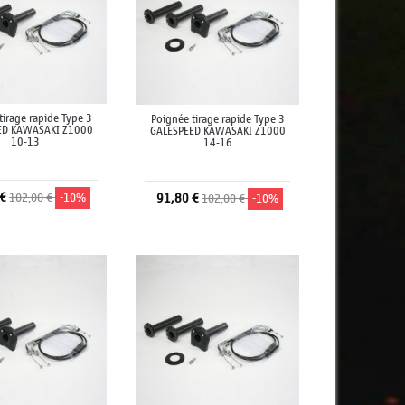
tirage rapide Type 3
Poignée tirage rapide Type 3
ED KAWASAKI Z1000
GALESPEED KAWASAKI Z1000
10-13
14-16
 €
102,00 €
-10%
91,80 €
102,00 €
-10%
jouter au panier
Ajouter au panier