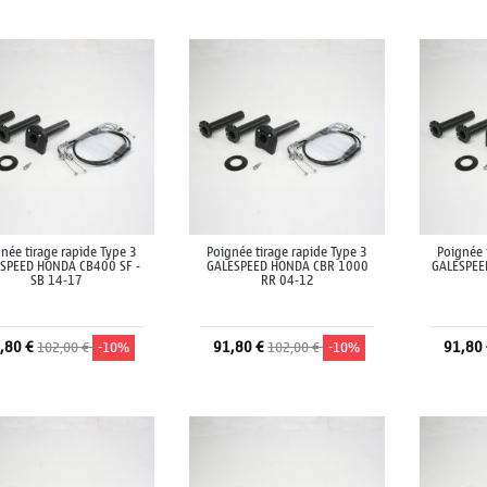
Ajouter au panier
Ajouter au panier
A
née tirage rapide Type 3
Poignée tirage rapide Type 3
Poignée 
SPEED HONDA CB400 SF -
GALESPEED HONDA CBR 1000
GALESPEE
SB 14-17
RR 04-12
,80 €
91,80 €
91,80
102,00 €
-10%
102,00 €
-10%
Ajouter au panier
Ajouter au panier
A