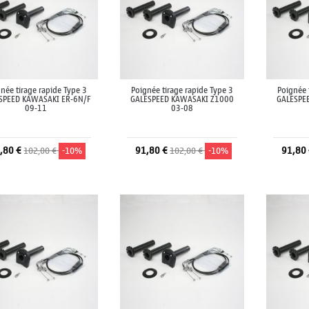
née tirage rapide Type 3
Poignée tirage rapide Type 3
Poignée 
SPEED KAWASAKI ER-6N/F
GALESPEED KAWASAKI Z1000
GALESPE
09-11
03-08
,80 €
91,80 €
91,80
102,00 €
-10%
102,00 €
-10%
Ajouter au panier
Ajouter au panier
A