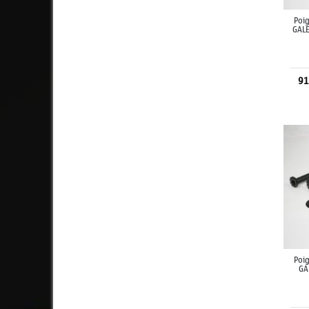
Poig
GAL
91
Poig
GA