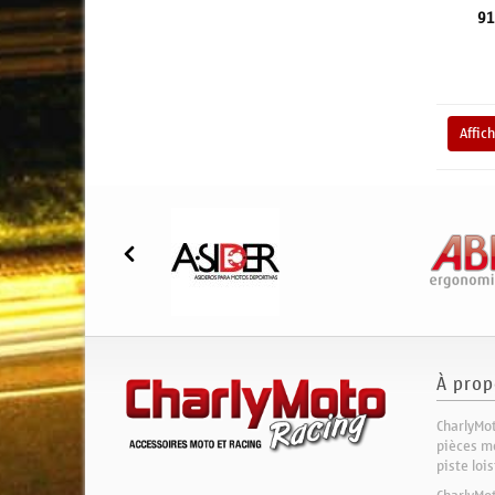
91
Affic
À prop
CharlyMot
pièces mo
piste loi