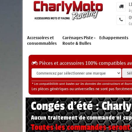
L
à 
O
C
Accessoires et
Carénages Piste -
Echappements
consommables
Route & Bulles
Pièces et accessoires 100% compatibles a
* Les compatibilités sont basées sur les données des constructeurs et fourn
Les pièces génériques ou universelles ne sont pas forcéments
Congés d'été : Charl
Aucun traitement de commande ni sup
Toutes les commandes seront t