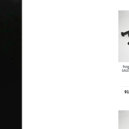
Poig
GALE
91