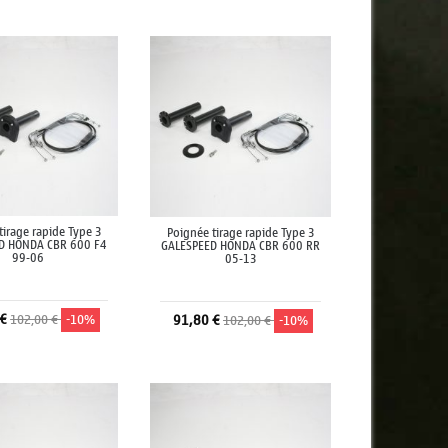
jouter au panier
Ajouter au panier
tirage rapide Type 3
Poignée tirage rapide Type 3
D HONDA CBR 600 F4
GALESPEED HONDA CBR 600 RR
99-06
05-13
 €
102,00 €
-10%
91,80 €
102,00 €
-10%
jouter au panier
Ajouter au panier