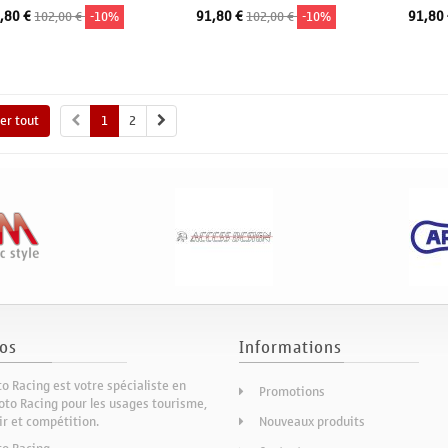
,80 €
91,80 €
91,80
102,00 €
-10%
102,00 €
-10%
Ajouter au panier
Ajouter au panier
A
her tout
1
2
os
Informations
o Racing est votre spécialiste en
Promotions
to Racing pour les usages tourisme,
sir et compétition.
Nouveaux produits