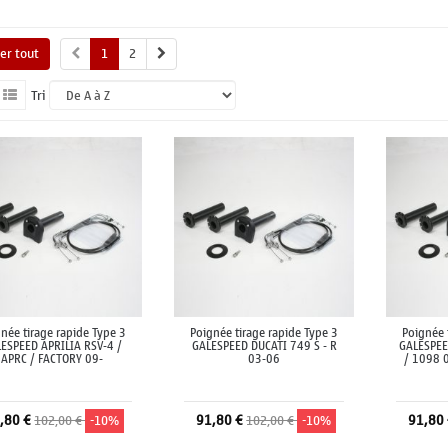
her tout
1
2
Tri
née tirage rapide Type 3
Poignée tirage rapide Type 3
Poignée 
ESPEED APRILIA RSV-4 /
GALESPEED DUCATI 749 S - R
GALESPEE
APRC / FACTORY 09-
03-06
/ 1098 
,80 €
91,80 €
91,80
102,00 €
-10%
102,00 €
-10%