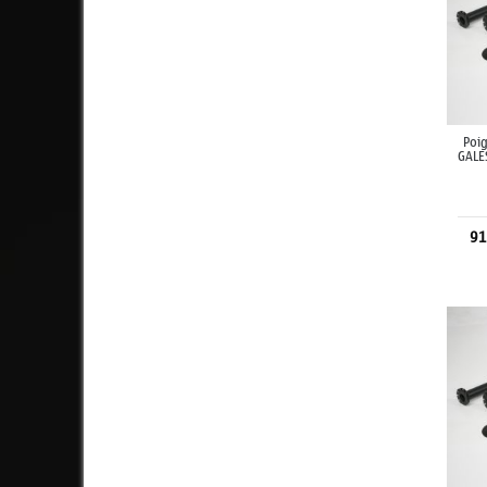
Poig
GALE
91