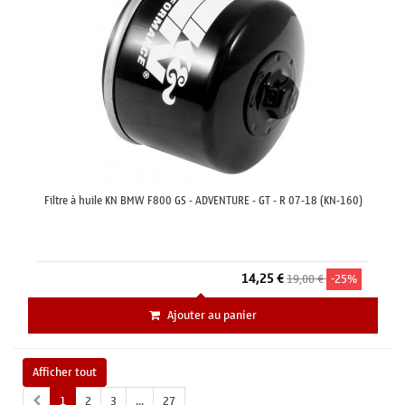
Filtre à huile KN BMW F800 GS - ADVENTURE - GT - R 07-18 (KN-160)
14,25 €
19,00 €
-25%
Ajouter au panier
Afficher tout
1
2
3
...
27