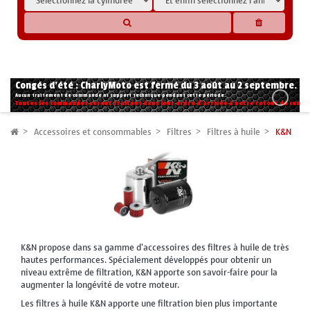
* Les compatibilités sont basées sur les données des constructeurs et fournisseurs,
pour des motos conformes à l'origine. Si vous avez le moindre doute n'hésitez pas
à nous contacter.
Congés d'été : CharlyMoto est fermé du 3 août au 2 septembre.
Aucun traitement de commande ni support technique pendant cette période.
Toutes les commandes seront traitées dans leur ordre d'arrivée à notre retour de congé
Accessoires et consommables
Filtres
Filtres à huile
K&N
K&N propose dans sa gamme d'accessoires des filtres à huile de très
hautes performances. Spécialement développés pour obtenir un
niveau extrême de filtration, K&N apporte son savoir-faire pour la
augmenter la longévité de votre moteur.
Les filtres à huile K&N apporte une filtration bien plus importante