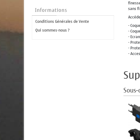
finess
sans f
Informations
Accéde
Conditions Générales de Vente
- Coqu
Qui sommes-nous ?
- Coqu
- Ecra
- Prot
- Prot
- Acce
Sup
Sous-