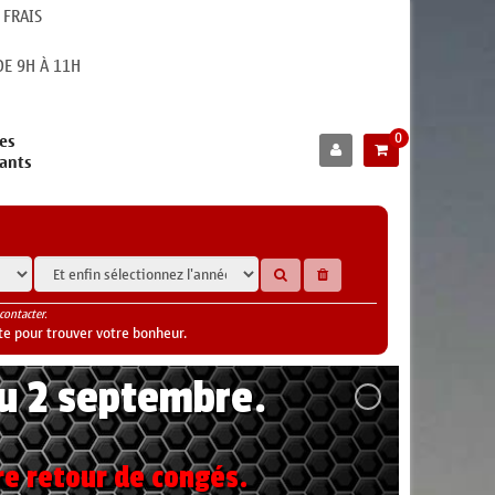
 FRAIS
E 9H À 11H
0
es
cants
contacter.
te pour trouver votre bonheur.
au 2 septembre.
re retour de congés.