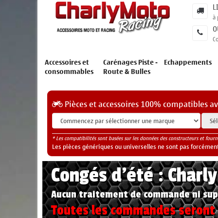
L
à 
O
C
Accessoires et
Carénages Piste -
Echappements
consommables
Route & Bulles
Pièces et accessoires 100% compatibles a
* Les compatibilités sont basées sur les données des constructeurs et fourn
Les pièces génériques ou universelles ne sont pas forcéments
Congés d'été : Charl
Aucun traitement de commande ni sup
Toutes les commandes seront t