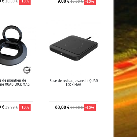
0 €
10,00 €
-10%
9,00 €
10,00 €
-10%
jouter au panier
Ajouter au panier
 de maintien de
Base de recharge sans fil QUAD
one QUAD LOCK MAG
LOCK MAG
9 €
29,99 €
-10%
63,00 €
70,00 €
-10%
jouter au panier
Ajouter au panier