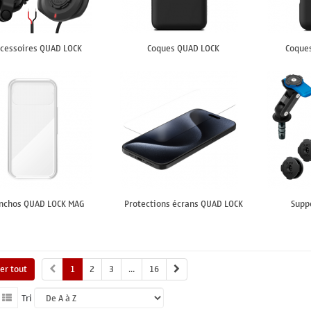
cessoires QUAD LOCK
Coques QUAD LOCK
Coque
nchos QUAD LOCK MAG
Protections écrans QUAD LOCK
Supp
her tout
1
2
3
...
16
Tri