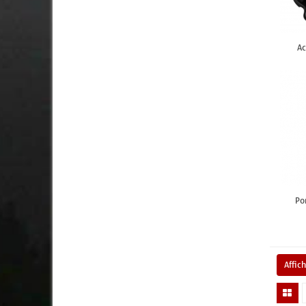
Ac
Po
Affic