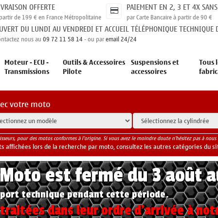
IVRAISON OFFERTE
PAIEMENT EN 2, 3 ET 4X SANS
partir de 199 € en France Métropolitaine
par Carte Bancaire à partir de 90 €
UVERT DU LUNDI AU VENDREDI ET ACCUEIL TÉLÉPHONIQUE TECHNIQUE D
ontactez nous au
09 72 11 58 14
- ou par
email 24/24
Moteur - ECU -
Outils & Accessoires
Suspensions et
Tous l
Transmissions
Pilote
accessoires
fabri
vec votre moto
isseurs, pour des motos conformes à l'origine. Si vous avez le moindre doute n'hésitez pas à nous 
 affichées lors de la recherche par moto, consultez les autres catégories du si
yMoto est fermé du 3 août 
port technique pendant cette période.
raitées dans leur ordre d'arrivée à not