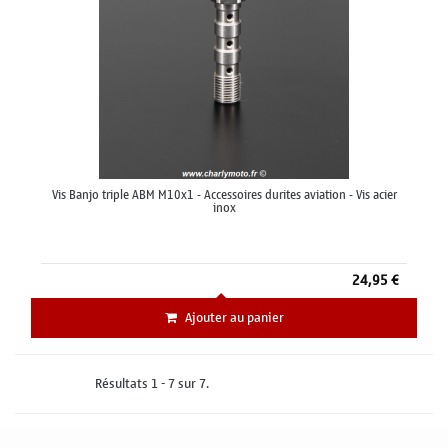
Vis Banjo triple ABM M10x1 - Accessoires durites aviation - Vis acier
inox
24,95 €
Ajouter au panier
Résultats 1 - 7 sur 7.