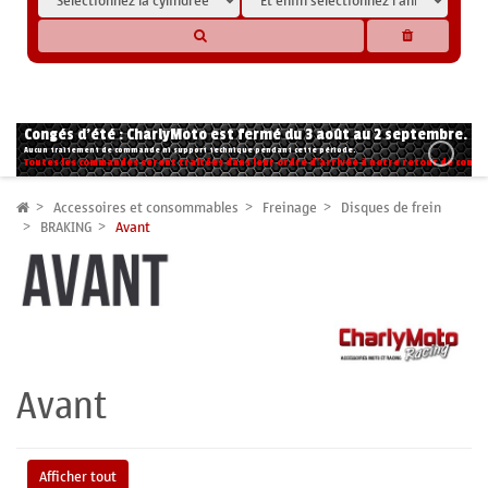
* Les compatibilités sont basées sur les données des constructeurs et fournisseurs,
pour des motos conformes à l'origine. Si vous avez le moindre doute n'hésitez pas
à nous contacter.
Congés d'été : CharlyMoto est fermé du 3 août au 2 septembre.
Aucun traitement de commande ni support technique pendant cette période.
Toutes les commandes seront traitées dans leur ordre d'arrivée à notre retour de congé
Accessoires et consommables
Freinage
Disques de frein
BRAKING
Avant
Avant
Afficher tout