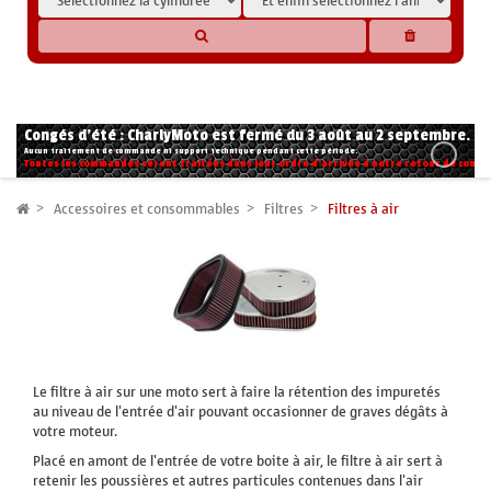
* Les compatibilités sont basées sur les données des constructeurs et fournisseurs,
pour des motos conformes à l'origine. Si vous avez le moindre doute n'hésitez pas
à nous contacter.
Congés d'été : CharlyMoto est fermé du 3 août au 2 septembre.
Aucun traitement de commande ni support technique pendant cette période.
Toutes les commandes seront traitées dans leur ordre d'arrivée à notre retour de congé
Accessoires et consommables
Filtres
Filtres à air
Le filtre à air sur une moto sert à faire la rétention des impuretés
au niveau de l'entrée d'air pouvant occasionner de graves dégâts à
votre moteur.
Placé en amont de l'entrée de votre boite à air, le filtre à air sert à
retenir les poussières et autres particules contenues dans l'air