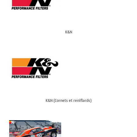
K&N
K&N (Cornets et reniflards)