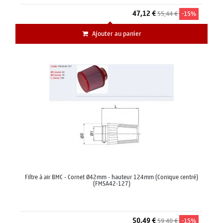
47,12 €
55,44 €
-15%
Ajouter au panier
Filtre à air BMC - Cornet Ø42mm - hauteur 124mm (Conique centré)
(FMSA42-127)
50,49 €
59,40 €
-15%