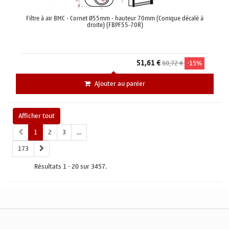
Filtre à air BMC - Cornet Ø55mm - hauteur 70mm (Conique décalé à
droite) (FBPF55-70R)
51,61 €
60,72 €
-15%
Ajouter au panier
Afficher tout
1
2
3
...
173
Résultats 1 - 20 sur 3457.