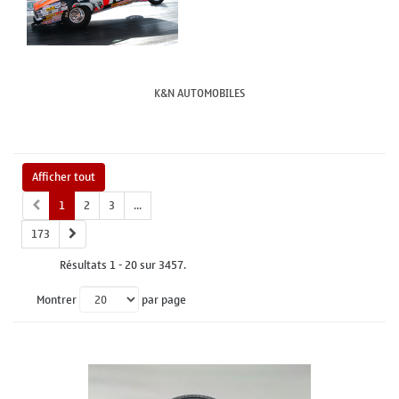
K&N AUTOMOBILES
Afficher tout
1
2
3
...
173
Résultats 1 - 20 sur 3457.
Montrer
par page