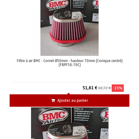
Filtre à air BMC - Cornet Ø50mm - hauteur 70mm (Conique centré)
(FBPF50-70C)
51,61 €
60,72 €
-15%
Ajouter au panier