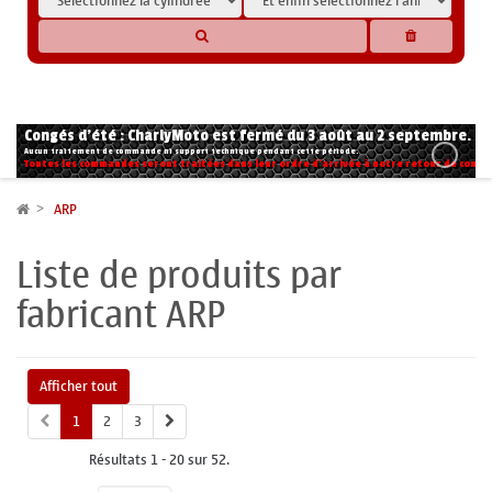
* Les compatibilités sont basées sur les données des constructeurs et fournisseurs,
pour des motos conformes à l'origine. Si vous avez le moindre doute n'hésitez pas
à nous contacter.
Congés d'été : CharlyMoto est fermé du 3 août au 2 septembre.
Aucun traitement de commande ni support technique pendant cette période.
Toutes les commandes seront traitées dans leur ordre d'arrivée à notre retour de congé
ARP
Liste de produits par
fabricant ARP
Afficher tout
1
2
3
Résultats 1 - 20 sur 52.