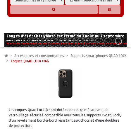
* Les compatibilités sont basées sur les données des constructeurs et fournisseurs,
pour des motos conformes à l'origine. Si vous avez le moindre doute n'hésitez pas
à nous contacter.
Congés d'été : CharlyMoto est fermé du 3 août au 2 septembre.
Aucun traitement de commande ni support technique pendant cette période.
Toutes les commandes seront traitées dans leur ordre d'arrivée à notre retour de congé
Accessoires et consommables
Supports smartphones QUAD LOCK
Coques QUAD LOCK MAG
Les coques Quad Lock® sont dotées de notre mécanisme de
verrouillage sécurisé compatible avec tous les supports Twist, Lock,
d'un revêtement bord-à-bord résistant aux chocs et d'une doublure
de protection.