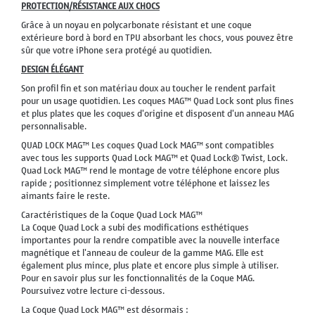
PROTECTION/RÉSISTANCE AUX CHOCS
Grâce à un noyau en polycarbonate résistant et une coque
extérieure bord à bord en TPU absorbant les chocs, vous pouvez être
sûr que votre iPhone sera protégé au quotidien.
DESIGN ÉLÉGANT
Son profil fin et son matériau doux au toucher le rendent parfait
pour un usage quotidien. Les coques MAG™ Quad Lock sont plus fines
et plus plates que les coques d'origine et disposent d'un anneau MAG
personnalisable.
QUAD LOCK MAG™ Les coques Quad Lock MAG™ sont compatibles
avec tous les supports Quad Lock MAG™ et Quad Lock® Twist, Lock.
Quad Lock MAG™ rend le montage de votre téléphone encore plus
rapide ; positionnez simplement votre téléphone et laissez les
aimants faire le reste.
Caractéristiques de la Coque Quad Lock MAG™
La Coque Quad Lock a subi des modifications esthétiques
importantes pour la rendre compatible avec la nouvelle interface
magnétique et l'anneau de couleur de la gamme MAG. Elle est
également plus mince, plus plate et encore plus simple à utiliser.
Pour en savoir plus sur les fonctionnalités de la Coque MAG.
Poursuivez votre lecture ci-dessous.
La Coque Quad Lock MAG™ est désormais :