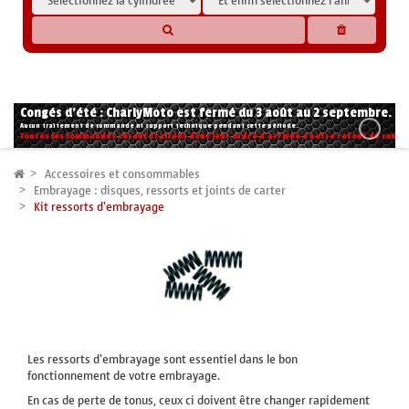
* Les compatibilités sont basées sur les données des constructeurs et fournisseurs,
pour des motos conformes à l'origine. Si vous avez le moindre doute n'hésitez pas
à nous contacter.
Congés d'été : CharlyMoto est fermé du 3 août au 2 septembre.
Aucun traitement de commande ni support technique pendant cette période.
Toutes les commandes seront traitées dans leur ordre d'arrivée à notre retour de congé
Accessoires et consommables
Embrayage : disques, ressorts et joints de carter
Kit ressorts d'embrayage
Les ressorts d'embrayage sont essentiel dans le bon
fonctionnement de votre embrayage.
En cas de perte de tonus, ceux ci doivent être changer rapidement