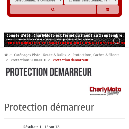
* Les compatibilités sont basées sur les données des constructeurs et fournisseurs,
pour des motos conformes à l'origine. Si vous avez le moindre doute n'hésitez pas
à nous contacter.
Congés d'été : CharlyMoto est fermé du 3 août au 2 septembre.
Aucun traitement de commande ni support technique pendant cette période.
Toutes les commandes seront traitées dans leur ordre d'arrivée à notre retour de congé
Carénages Piste - Route & Bulles
Protections, Caches & Sliders
Protections SEBIMOTO
Protection démarreur
Protection démarreur
Résultats 1 - 12 sur 12.