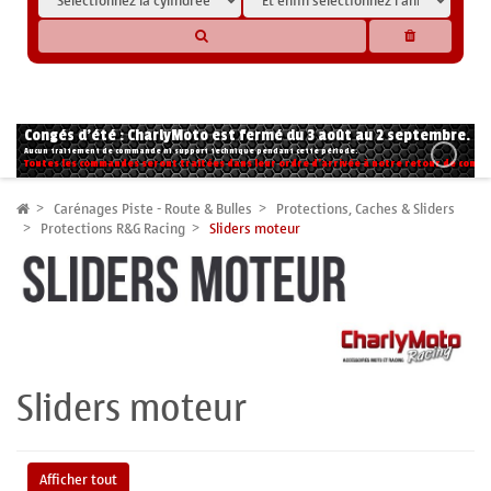
* Les compatibilités sont basées sur les données des constructeurs et fournisseurs,
pour des motos conformes à l'origine. Si vous avez le moindre doute n'hésitez pas
à nous contacter.
Congés d'été : CharlyMoto est fermé du 3 août au 2 septembre.
Aucun traitement de commande ni support technique pendant cette période.
Toutes les commandes seront traitées dans leur ordre d'arrivée à notre retour de congé
Carénages Piste - Route & Bulles
Protections, Caches & Sliders
Protections R&G Racing
Sliders moteur
Sliders moteur
Afficher tout