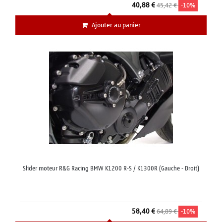
40,88 €
45,42 €
-10%
Ajouter au panier
Slider moteur R&G Racing BMW K1200 R-S / K1300R (Gauche - Droit)
58,40 €
64,89 €
-10%