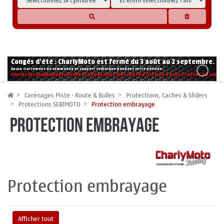
* Les compatibilités sont basées sur les données des constructeurs et fournisseurs,
pour des motos conformes à l'origine. Si vous avez le moindre doute n'hésitez pas
à nous contacter.
Congés d'été : CharlyMoto est fermé du 3 août au 2 septembre.
Aucun traitement de commande ni support technique pendant cette période.
Toutes les commandes seront traitées dans leur ordre d'arrivée à notre retour de congé
Carénages Piste - Route & Bulles
Protections, Caches & Sliders
Protections SEBIMOTO
Protection embrayage
Protection embrayage
Afficher tout