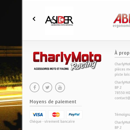
À prop
CharlyMot
pièces mo
piste loi
CharlyMo
BP 2
78550 H
contact@
Moyens de paiement
Témoignag
Chèque - virement bancaire
CharlyMo
BP 2