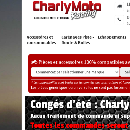
L
à 
O
C
Accessoires et
Carénages Piste -
Echappements
consommables
Route & Bulles
Pièces et accessoires 100% compatibles a
* Les compatibilités sont basées sur les données des constructeurs et fourn
Les pièces génériques ou universelles ne sont pas forcéments
Congés d'été : Charl
Aucun traitement de commande ni sup
Toutes les commandes seront t