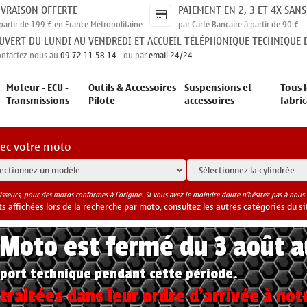
IVRAISON OFFERTE
PAIEMENT EN 2, 3 ET 4X SANS
partir de 199 € en France Métropolitaine
par Carte Bancaire à partir de 90 €
UVERT DU LUNDI AU VENDREDI ET ACCUEIL TÉLÉPHONIQUE TECHNIQUE D
ontactez nous au
09 72 11 58 14
- ou par
email 24/24
Moteur - ECU -
Outils & Accessoires
Suspensions et
Tous l
Transmissions
Pilote
accessoires
fabri
vec votre moto
isseurs, pour des motos conformes à l'origine. Si vous avez le moindre doute n'hésitez pas à nous 
 affichées lors de la recherche par moto, consultez les autres catégories du si
yMoto est fermé du 3 août 
port technique pendant cette période.
raitées dans leur ordre d'arrivée à not