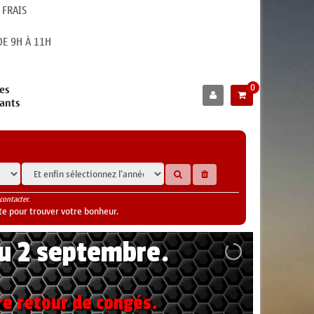
 FRAIS
E 9H À 11H
0
es
cants
contacter.
te pour trouver votre bonheur.
au 2 septembre.
re retour de congés.