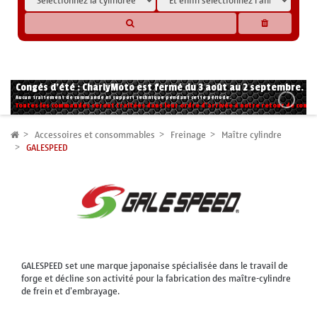
* Les compatibilités sont basées sur les données des constructeurs et fournisseurs,
pour des motos conformes à l'origine. Si vous avez le moindre doute n'hésitez pas
à nous contacter.
Congés d'été : CharlyMoto est fermé du 3 août au 2 septembre.
Aucun traitement de commande ni support technique pendant cette période.
Toutes les commandes seront traitées dans leur ordre d'arrivée à notre retour de congé
Accessoires et consommables
Freinage
Maître cylindre
GALESPEED
GALESPEED set une marque japonaise spécialisée dans le travail de
forge et décline son activité pour la fabrication des maître-cylindre
de frein et d'embrayage.