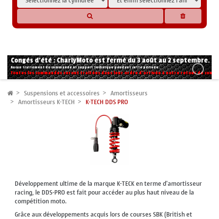
* Les compatibilités sont basées sur les données des constructeurs et fournisseurs,
pour des motos conformes à l'origine. Si vous avez le moindre doute n'hésitez pas
à nous contacter.
Congés d'été : CharlyMoto est fermé du 3 août au 2 septembre.
Aucun traitement de commande ni support technique pendant cette période.
Toutes les commandes seront traitées dans leur ordre d'arrivée à notre retour de congé
Suspensions et accessoires
Amortisseurs
Amortisseurs K-TECH
K-TECH DDS PRO
Développement ultime de la marque K-TECK en terme d'amortisseur
racing, le DDS-PRO est fait pour accéder au plus haut niveau de la
compétition moto.
Grâce aux développements acquis lors de courses SBK (British et