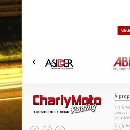
Affic
À prop
CharlyMot
pièces mo
piste loi
CharlyMo