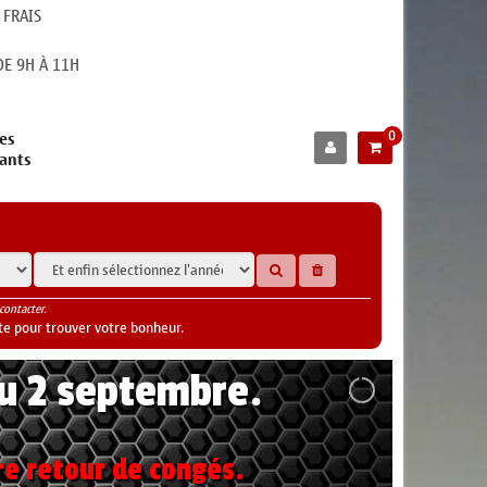
 FRAIS
E 9H À 11H
0
es
cants
contacter.
te pour trouver votre bonheur.
au 2 septembre.
re retour de congés.