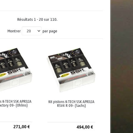
Résultats 1 - 20 sur 110.
Montrer
par page
ns K-TECH SSK APRILIA
Kit pistons K-TECH SSK APRILIA
ctory 09- (Ohlins)
RSV4 R 09- (Sachs)
271,00 €
494,00 €