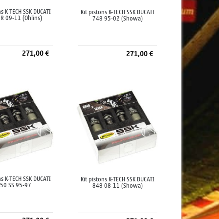
ns K-TECH SSK DUCATI
Kit pistons K-TECH SSK DUCATI
R 09-11 (Ohlins)
748 95-02 (Showa)
271,00 €
271,00 €
jouter au panier
Ajouter au panier
ns K-TECH SSK DUCATI
Kit pistons K-TECH SSK DUCATI
50 SS 95-97
848 08-11 (Showa)