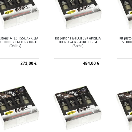
pistons K-TECH SSK APRILIA
Kit pistons K-TECH SSK APRILIA
Kit pis
O 1000 R FACTORY 06-10
TUONO V4 R - APRC 11-14
S1000
(Ohlins)
(Sachs)
271,00 €
494,00 €
Ajouter au panier
Ajouter au panier
A