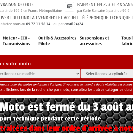
IVRAISON OFFERTE
PAIEMENT EN 2, 3 ET 4X SANS
partir de 199 € en France Métropolitaine
par Carte Bancaire à partir de 90 €
UVERT DU LUNDI AU VENDREDI ET ACCUEIL TÉLÉPHONIQUE TECHNIQUE D
ontactez nous au
09 72 11 58 14
- ou par
email 24/24
Moteur - ECU -
Outils & Accessoires
Suspensions et
Tous l
Transmissions
Pilote
accessoires
fabri
vec votre moto
isseurs, pour des motos conformes à l'origine. Si vous avez le moindre doute n'hésitez pas à nous 
 affichées lors de la recherche par moto, consultez les autres catégories du si
yMoto est fermé du 3 août 
port technique pendant cette période.
raitées dans leur ordre d'arrivée à not