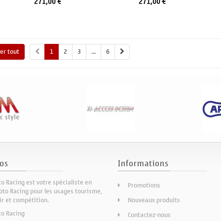
271,00 €
271,00 €
Ajouter au panier
Ajouter au panier
A
her tout
1
2
3
...
6
os
Informations
o Racing est votre spécialiste en
Promotions
to Racing pour les usages tourisme,
sir et compétition.
Nouveaux produits
to Racing
Contactez-nous