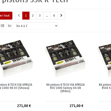
her tout
1
2
3
...
6
Tri
pistons K-TECH SSK APRILIA
Kit pistons K-TECH SSK APRILIA
Kit pisto
V 1000 98-03 (Showa)
RSV 1000 Factory 04-08
RSV4 Fa
(Ohlins)
271,00 €
271,00 €