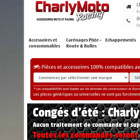
L
à 
O
C
Accessoires et
Carénages Piste -
Echappements
consommables
Route & Bulles
Pièces et accessoires 100% compatibles a
* Les compatibilités sont basées sur les données des constructeurs et fourn
Les pièces génériques ou universelles ne sont pas forcéments
Congés d'été : Charl
Aucun traitement de commande ni sup
Toutes les commandes seront t