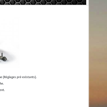
he (Réglages pré-existants).
he.
ent.