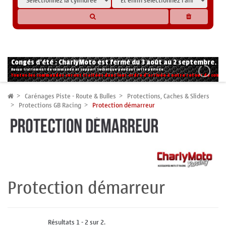
* Les compatibilités sont basées sur les données des constructeurs et fournisseurs,
pour des motos conformes à l'origine. Si vous avez le moindre doute n'hésitez pas
à nous contacter.
Congés d'été : CharlyMoto est fermé du 3 août au 2 septembre.
Aucun traitement de commande ni support technique pendant cette période.
Toutes les commandes seront traitées dans leur ordre d'arrivée à notre retour de congé
Carénages Piste - Route & Bulles
Protections, Caches & Sliders
Protections GB Racing
Protection démarreur
Protection démarreur
Résultats 1 - 2 sur 2.