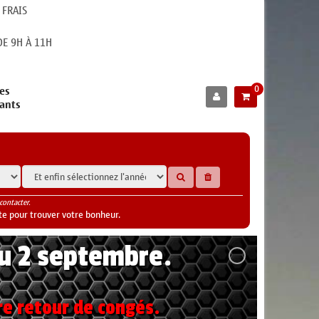
 FRAIS
E 9H À 11H
0
es
cants
contacter.
te pour trouver votre bonheur.
au 2 septembre.
re retour de congés.