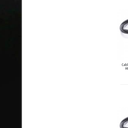
Cab
H