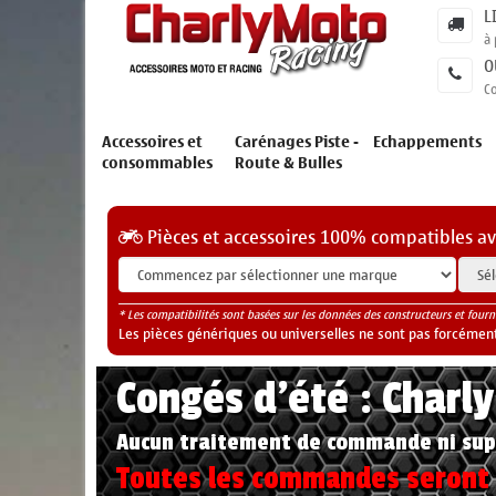
L
à 
O
C
Accessoires et
Carénages Piste -
Echappements
consommables
Route & Bulles
Pièces et accessoires 100% compatibles a
* Les compatibilités sont basées sur les données des constructeurs et fourn
Les pièces génériques ou universelles ne sont pas forcéments
Congés d'été : Charl
Aucun traitement de commande ni sup
Toutes les commandes seront t