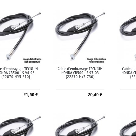
Ajouter au panier
Ajouter au panier
A
le d'embrayage TECNIUM
Cable d'embrayage TECNIUM
Cable d
ONDA CB500 - S 94-96
HONDA CB500 - S 97-03
HONDA C
(22870-MY5-610)
(22870-MY5-730)
(22
21,60 €
20,40 €
Ajouter au panier
Ajouter au panier
A