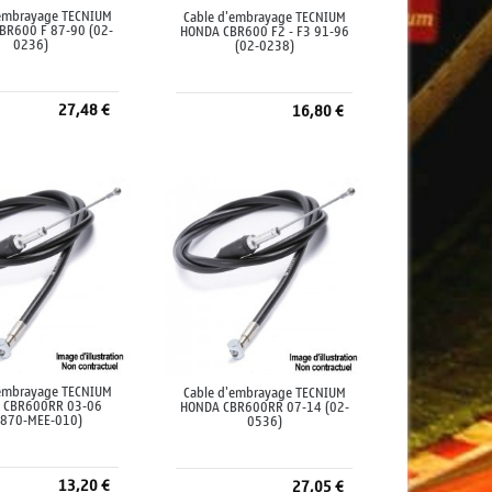
'embrayage TECNIUM
Cable d'embrayage TECNIUM
BR600 F 87-90 (02-
HONDA CBR600 F2 - F3 91-96
0236)
(02-0238)
27,48 €
16,80 €
jouter au panier
Ajouter au panier
'embrayage TECNIUM
Cable d'embrayage TECNIUM
 CBR600RR 03-06
HONDA CBR600RR 07-14 (02-
2870-MEE-010)
0536)
13,20 €
27,05 €