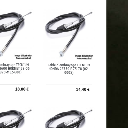
jouter au panier
Ajouter au panier
'embrayage TECNIUM
Cable d'embrayage TECNIUM
B600 HORNET 98-06
HONDA CB750 F 75-78 (02-
870-MBZ-G00)
0005)
18,00 €
14,40 €
jouter au panier
Ajouter au panier