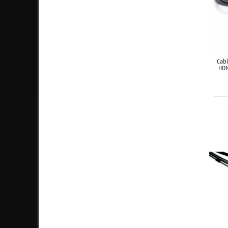
Cab
HON