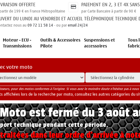
IVRAISON OFFERTE
PAIEMENT EN 2, 3 ET 4X SANS
partir de 199 € en France Métropolitaine
par Carte Bancaire à partir de 90 €
UVERT DU LUNDI AU VENDREDI ET ACCUEIL TÉLÉPHONIQUE TECHNIQUE D
ontactez nous au
09 72 11 58 14
- ou par
email 24/24
Moteur - ECU -
Outils & Accessoires
Suspensions et
Tous l
Transmissions
Pilote
accessoires
fabri
vec votre moto
isseurs, pour des motos conformes à l'origine. Si vous avez le moindre doute n'hésitez pas à nous 
 affichées lors de la recherche par moto, consultez les autres catégories du si
yMoto est fermé du 3 août 
port technique pendant cette période.
raitées dans leur ordre d'arrivée à not