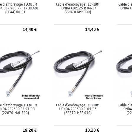
le d'embrayage TECNIUM
Cable d'embrayage TECNIUM
Cable d
A CBR 900 RR FIREBLADE
HONDA CBR125 R 04-17
HONDA C
(SC44) 00-01
(22870-KPP-900)
14,40 €
14,40 €
Ajouter au panier
Ajouter au panier
A
le d'embrayage TECNIUM
Cable d'embrayage TECNIUM
Cable d
NDA CBR600 F3 97-98
HONDA CBR600 Fi 05-06
HONDA
(22870-MAL-E00)
(22870-MEE-010)
(2
19,20 €
13,20 €