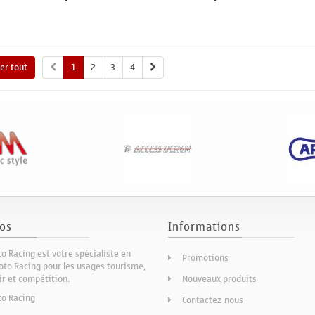
Ajouter au panier
Ajouter au panier
A
her tout
1
2
3
4
os
Informations
o Racing est votre spécialiste en
Promotions
to Racing pour les usages tourisme,
sir et compétition.
Nouveaux produits
to Racing
Contactez-nous