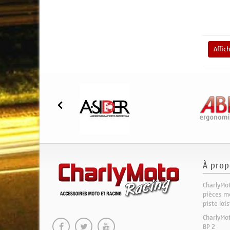
Affic
À prop
CharlyMot
pièces mo
piste loi
CharlyMo
BP 2