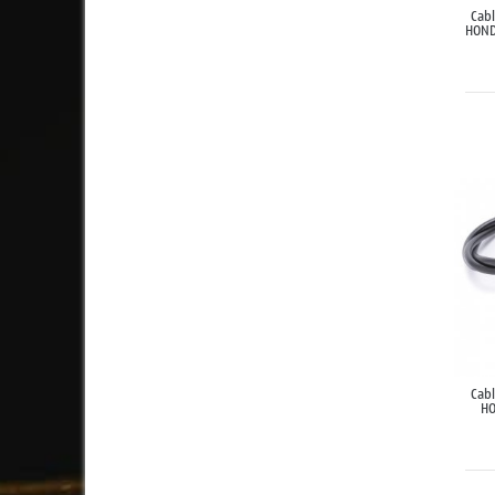
Cab
HOND
Cab
HO