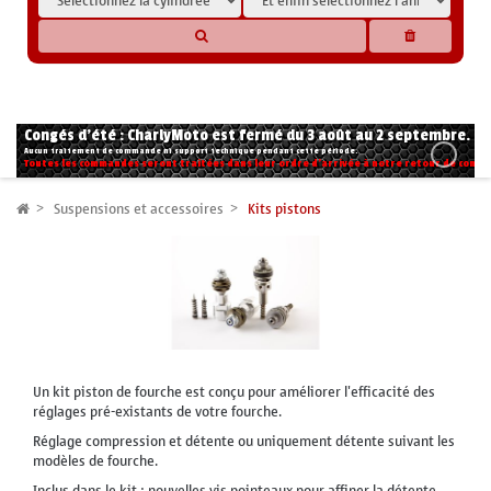
* Les compatibilités sont basées sur les données des constructeurs et fournisseurs,
pour des motos conformes à l'origine. Si vous avez le moindre doute n'hésitez pas
à nous contacter.
Congés d'été : CharlyMoto est fermé du 3 août au 2 septembre.
Aucun traitement de commande ni support technique pendant cette période.
Toutes les commandes seront traitées dans leur ordre d'arrivée à notre retour de congé
Suspensions et accessoires
Kits pistons
Un kit piston de fourche est conçu pour améliorer l'efficacité des
réglages pré-existants de votre fourche.
Réglage compression et détente ou uniquement détente suivant les
modèles de fourche.
Inclus dans le kit :
nouvelles vis pointeaux pour affiner la détente.