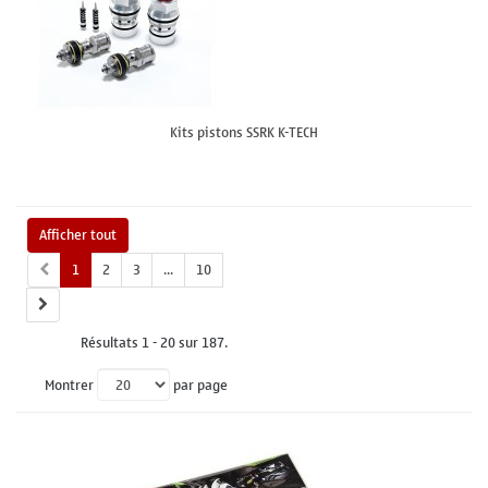
Kits pistons SSRK K-TECH
Afficher tout
1
2
3
...
10
Résultats 1 - 20 sur 187.
Montrer
par page