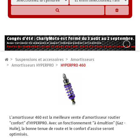
* Les compatibilités sont basées sur les données des constructeurs et fournisseurs,
pour des motos conformes à l'origine. Si vous avez le moindre doute n'hésitez pas
à nous contacter.
Congés d'été : CharlyMoto est fermé du 3 août au 2 septembre.
Aucun traitement de commande ni support technique pendant cette période.
Toutes les commandes seront traitées dans leur ordre d'arrivée à notre retour de congé
Suspensions et accessoires
Amortisseurs
Amortisseurs HYPERPRO
HYPERPRO 460
L'amortisseur 460 est la meilleure vente d'amortisseur routier
"confort" d'HYPERPRO. Avec un fonctionnement "à émultion" (Gaz -
Huile), la bonne tenue de route et le confort d'assise seront
optimisés.