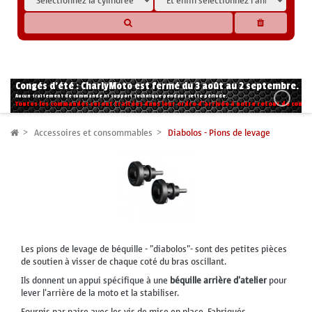
* Les compatibilités sont basées sur les données des constructeurs et fournisseurs,
pour des motos conformes à l'origine. Si vous avez le moindre doute n'hésitez pas
à nous contacter.
Congés d'été : CharlyMoto est fermé du 3 août au 2 septembre.
Aucun traitement de commande ni support technique pendant cette période.
Toutes les commandes seront traitées dans leur ordre d'arrivée à notre retour de congé
Accessoires et consommables
Diabolos - Pions de levage
Les pions de levage de béquille - "diabolos"- sont des petites pièces
de soutien à visser de chaque coté du bras oscillant.
Ils donnent un appui spécifique à une
béquille arrière d'atelier
pour
lever l'arrière de la moto et la stabiliser.
Fournis par paire avec les vis de mise en place. Fabriqués