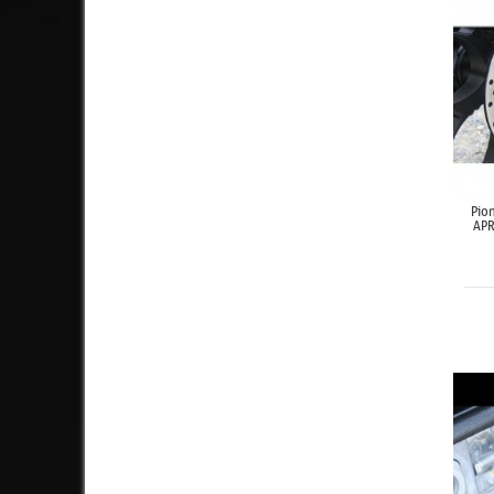
Pion
APR