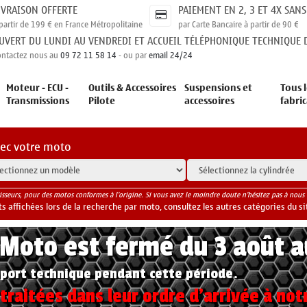
IVRAISON OFFERTE
PAIEMENT EN 2, 3 ET 4X SANS
partir de 199 € en France Métropolitaine
par Carte Bancaire à partir de 90 €
UVERT DU LUNDI AU VENDREDI ET ACCUEIL TÉLÉPHONIQUE TECHNIQUE D
ontactez nous au
09 72 11 58 14
- ou par
email 24/24
Moteur - ECU -
Outils & Accessoires
Suspensions et
Tous l
Transmissions
Pilote
accessoires
fabri
vec votre moto
isseurs, pour des motos conformes à l'origine. Si vous avez le moindre doute n'hésitez pas à nous 
 affichées lors de la recherche par moto, consultez les autres catégories du si
yMoto est fermé du 3 août 
port technique pendant cette période.
raitées dans leur ordre d'arrivée à not