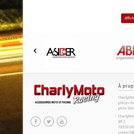
Affic
À prop
CharlyMot
pièces mo
piste loi
CharlyMo
BP 2
78550 H
contact@