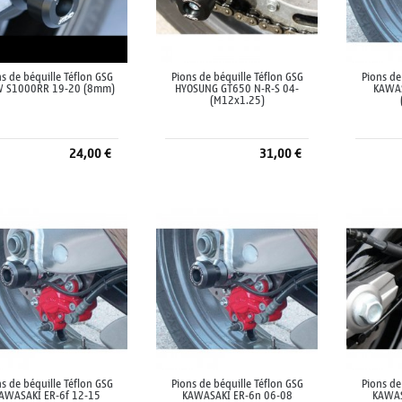
s de béquille Téflon GSG
Pions de béquille Téflon GSG
Pions de
 S1000RR 19-20 (8mm)
HYOSUNG GT650 N-R-S 04-
KAWAS
(M12x1.25)
24,00 €
31,00 €
Ajouter au panier
Ajouter au panier
A
s de béquille Téflon GSG
Pions de béquille Téflon GSG
Pions de
AWASAKI ER-6f 12-15
KAWASAKI ER-6n 06-08
KAWAS