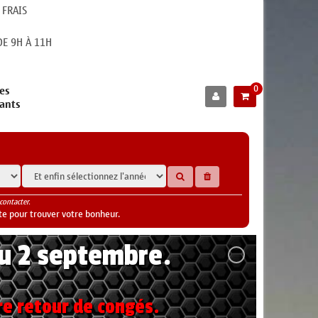
 FRAIS
E 9H À 11H
0
es
cants
contacter.
te pour trouver votre bonheur.
au 2 septembre.
re retour de congés.