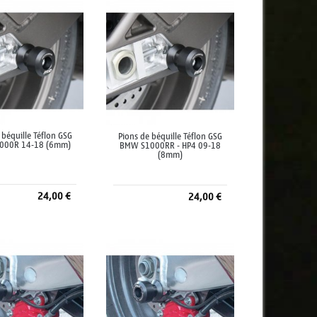
 béquille Téflon GSG
Pions de béquille Téflon GSG
000R 14-18 (6mm)
BMW S1000RR - HP4 09-18
(8mm)
24,00 €
24,00 €
jouter au panier
Ajouter au panier