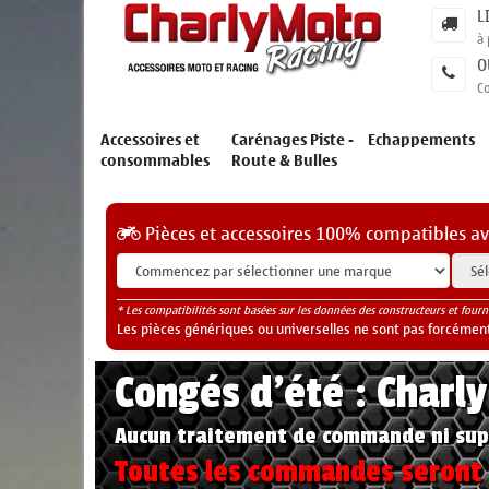
L
à 
O
C
Accessoires et
Carénages Piste -
Echappements
consommables
Route & Bulles
Pièces et accessoires 100% compatibles a
* Les compatibilités sont basées sur les données des constructeurs et fourn
Les pièces génériques ou universelles ne sont pas forcéments
Congés d'été : Charl
Aucun traitement de commande ni sup
Toutes les commandes seront t