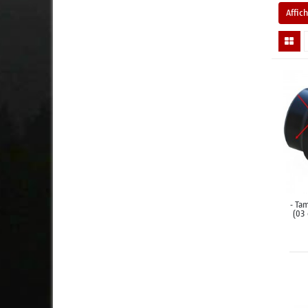
Affic
- Ta
(03