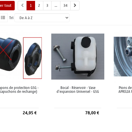
her tout
1
2
3
...
34
Tri
mpons de protection GSG -
Bocal - Réservoir - Vase
Pions de
 capuchons de rechange)
d'expansion Universel - GSG
APRILIA
24,95 €
78,00 €
Ajouter au panier
Ajouter au panier
A