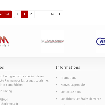
her tout
1
2
3
...
34
os
Informations
o Racing est votre spécialiste en
Promotions
to Racing pour les usages tourisme,
sir et compétition.
Nouveaux produits
to Racing
Contactez-nous
Conditions Générales de Vente
OUDAN
charlymoto.fr