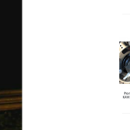
Pion
KAW