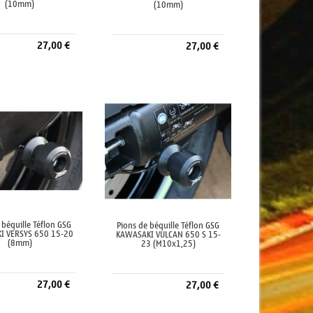
(10mm)
(10mm)
27,00 €
27,00 €
jouter au panier
Ajouter au panier
 béquille Téflon GSG
Pions de béquille Téflon GSG
I VERSYS 650 15-20
KAWASAKI VULCAN 650 S 15-
(8mm)
23 (M10x1,25)
27,00 €
27,00 €
jouter au panier
Ajouter au panier