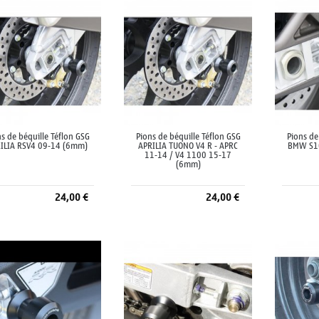
s de béquille Téflon GSG
Pions de béquille Téflon GSG
Pions de
ILIA RSV4 09-14 (6mm)
APRILIA TUONO V4 R - APRC
BMW S1
11-14 / V4 1100 15-17
(6mm)
24,00 €
24,00 €
Ajouter au panier
Ajouter au panier
A