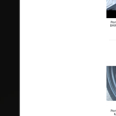
Pion
BMW
Pion
K