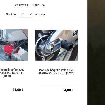
Résultats 1 - 20 sur 674.
Montrer
par page
 béquille Téflon GSG
Pions de béquille Téflon GSG
 Mana 850 NA 07-11
APRILIA RS 125 06-10 (6mm)
(6mm)
24,00 €
24,00 €
jouter au panier
Ajouter au panier