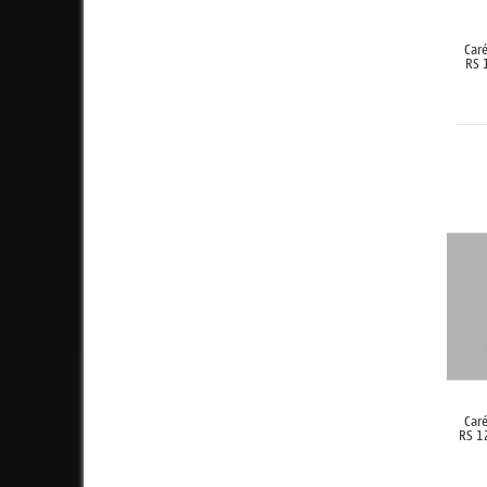
Car
RS 
Car
RS 1