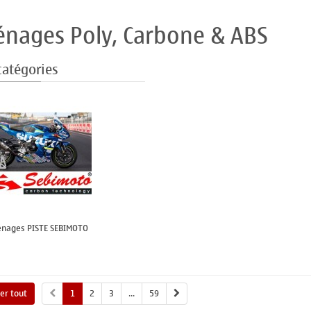
énages Poly, Carbone & ABS
catégories
énages PISTE SEBIMOTO
her tout
1
2
3
...
59