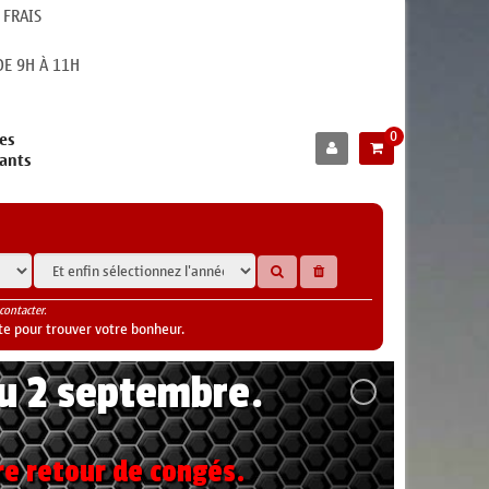
 FRAIS
E 9H À 11H
0
es
cants
contacter.
te pour trouver votre bonheur.
au 2 septembre.
re retour de congés.