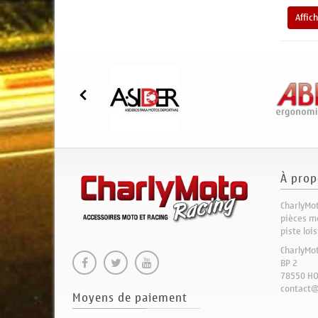
Affic
À prop
CharlyMot
pièces mo
piste loi
CharlyMo
BP 2
78550 H
contact@
Moyens de paiement