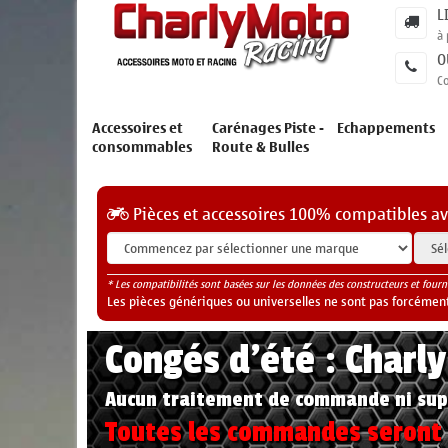
L
à 
O
C
Accessoires et
Carénages Piste -
Echappements
consommables
Route & Bulles
Pièces et accessoires 100% compatibles a
* Les compatibilités sont basées sur les données des constructeurs et fourn
Les pièces génériques ou universelles ne sont pas forcéments
Congés d'été : Charl
Aucun traitement de commande ni sup
Toutes les commandes seront t