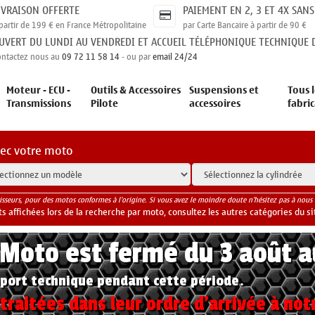
IVRAISON OFFERTE
PAIEMENT EN 2, 3 ET 4X SANS
partir de 199 € en France Métropolitaine
par Carte Bancaire à partir de 90 €
UVERT DU LUNDI AU VENDREDI ET ACCUEIL TÉLÉPHONIQUE TECHNIQUE D
ontactez nous au
09 72 11 58 14
- ou par
email 24/24
Moteur - ECU -
Outils & Accessoires
Suspensions et
Tous l
Transmissions
Pilote
accessoires
fabri
vec votre moto
isseurs, pour des motos conformes à l'origine. Si vous avez le moindre doute n'hésitez pas à nous 
 affichées lors de la recherche par moto, consultez les autres catégories du si
yMoto est fermé du 3 août 
port technique pendant cette période.
raitées dans leur ordre d'arrivée à not