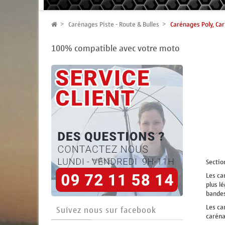
Carénages Piste - Route & Bulles
Carénages Poly, Ca
100% compatible avec votre moto
Sectio
Les ca
plus lé
bandes
Les ca
Suivez nous sur facebook
caréna