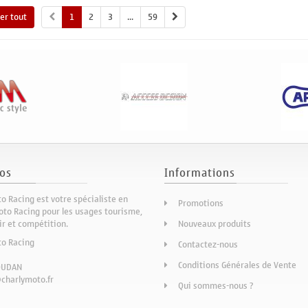
her tout
1
2
3
...
59
os
Informations
o Racing est votre spécialiste en
Promotions
to Racing pour les usages tourisme,
sir et compétition.
Nouveaux produits
to Racing
Contactez-nous
Conditions Générales de Vente
OUDAN
charlymoto.fr
Qui sommes-nous ?