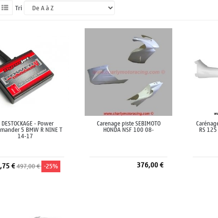
Tri
* DESTOCKAGE - Power
Carenage piste SEBIMOTO
Carénag
mander 5 BMW R NINE T
HONDA NSF 100 08-
RS 125 
14-17
376,00 €
,75 €
497,00 €
-25%
Ajouter au panier
A
Ajouter au panier