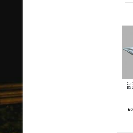
Car
RS 
60