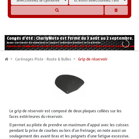
* Les compatibilités sont basées sur les données des constructeurs et fournisseurs,
pour des motos conformes à l'origine. Si vous avez le moindre doute n'hésitez pas
à nous contacter.
Congés d'été : CharlyMoto est fermé du 3 août au 2 septembre.
Aucun traitement de commande ni support technique pendant cette période.
Toutes les commandes seront traitées dans leur ordre d'arrivée à notre retour de congé
Carénages Piste - Route & Bulles
Grip de réservoir
Le grip de réservoir est composé de deux plaques collées sur les
faces extérieures du réservoir.
Il permet au pilote de prendre un maximum d'appui avec les cuisses
pendant la prise de courbes ou lors d'un freinage; on note aussi un
soulagement des avant-bras et les poignets d'une fatigue excessive.