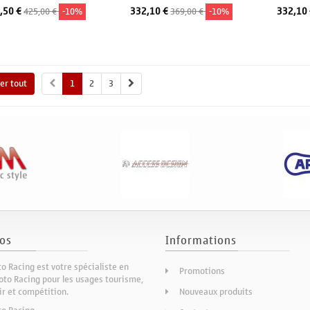
,50 €
332,10 €
332,10
425,00 €
-10%
369,00 €
-10%
Ajouter au panier
Ajouter au panier
A
her tout
1
2
3
os
Informations
o Racing est votre spécialiste en
Promotions
to Racing pour les usages tourisme,
sir et compétition.
Nouveaux produits