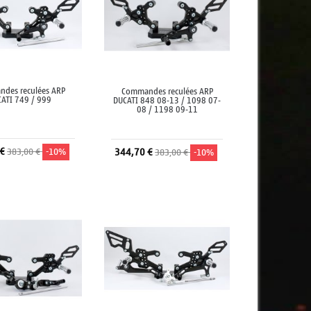
des reculées ARP
Commandes reculées ARP
ATI 749 / 999
DUCATI 848 08-13 / 1098 07-
08 / 1198 09-11
 €
383,00 €
-10%
344,70 €
383,00 €
-10%
jouter au panier
Ajouter au panier