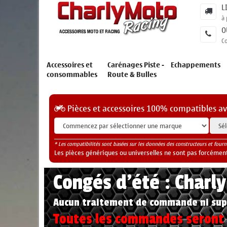
L
à 
O
C
Accessoires et
Carénages Piste -
Echappements
consommables
Route & Bulles
Pièces et accessoires 100% compatibles a
* Les compatibilités sont basées sur les données des constructeurs et fourn
Les pièces génériques ou universelles ne sont pas forcéments
Congés d'été : Charl
Aucun traitement de commande ni sup
Toutes les commandes seront t