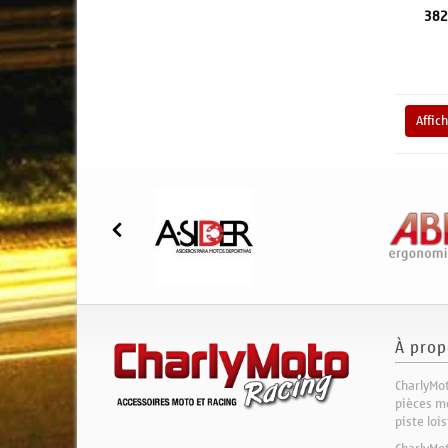
382
Affic
À prop
CharlyMot
pièces mo
piste loi