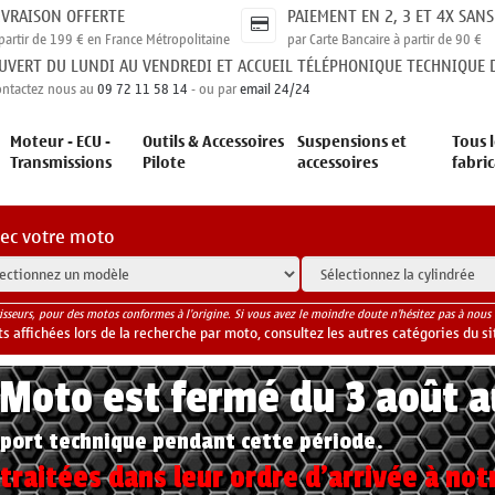
IVRAISON OFFERTE
PAIEMENT EN 2, 3 ET 4X SANS
partir de 199 € en France Métropolitaine
par Carte Bancaire à partir de 90 €
UVERT DU LUNDI AU VENDREDI ET ACCUEIL TÉLÉPHONIQUE TECHNIQUE D
ontactez nous au
09 72 11 58 14
- ou par
email 24/24
Moteur - ECU -
Outils & Accessoires
Suspensions et
Tous l
Transmissions
Pilote
accessoires
fabri
vec votre moto
isseurs, pour des motos conformes à l'origine. Si vous avez le moindre doute n'hésitez pas à nous 
 affichées lors de la recherche par moto, consultez les autres catégories du si
yMoto est fermé du 3 août 
port technique pendant cette période.
raitées dans leur ordre d'arrivée à not