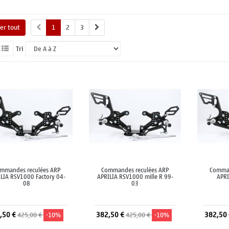
her tout
1
2
3
Tri
mmandes reculées ARP
Commandes reculées ARP
Comman
LIA RSV1000 Factory 04-
APRILIA RSV1000 mille R 99-
APRI
08
03
,50 €
382,50 €
382,50
425,00 €
-10%
425,00 €
-10%