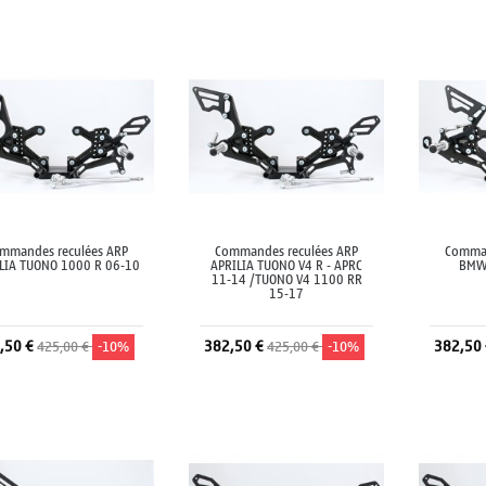
Ajouter au panier
Ajouter au panier
A
mmandes reculées ARP
Commandes reculées ARP
Comman
LIA TUONO 1000 R 06-10
APRILIA TUONO V4 R - APRC
BMW
11-14 /TUONO V4 1100 RR
15-17
,50 €
382,50 €
382,50
425,00 €
-10%
425,00 €
-10%
Ajouter au panier
Ajouter au panier
A