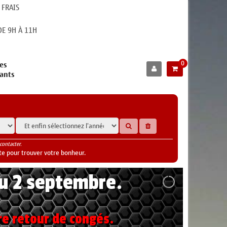
 FRAIS
E 9H À 11H
0
es
cants
contacter.
te pour trouver votre bonheur.
au 2 septembre.
re retour de congés.