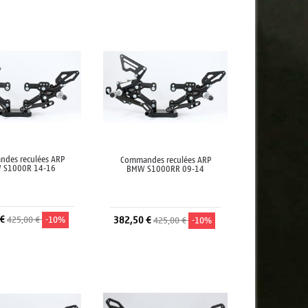
jouter au panier
Ajouter au panier
des reculées ARP
Commandes reculées ARP
 S1000R 14-16
BMW S1000RR 09-14
 €
425,00 €
-10%
382,50 €
425,00 €
-10%
jouter au panier
Ajouter au panier