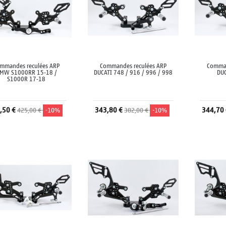
mmandes reculées ARP
Commandes reculées ARP
Comman
MW S1000RR 15-18 /
DUCATI 748 / 916 / 996 / 998
DUC
S1000R 17-18
,50 €
343,80 €
344,70
425,00 €
-10%
382,00 €
-10%
Ajouter au panier
Ajouter au panier
A