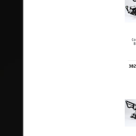
Co
B
382