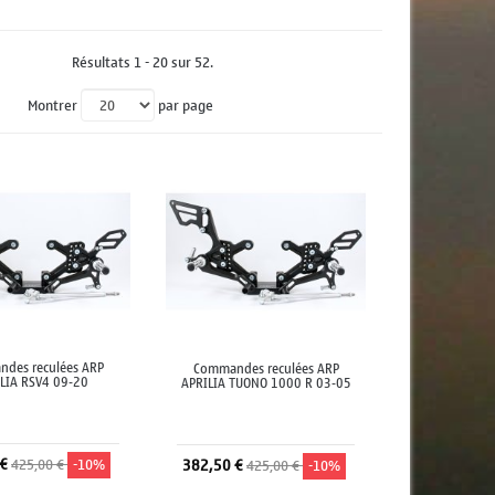
Résultats 1 - 20 sur 52.
Montrer
par page
des reculées ARP
Commandes reculées ARP
LIA RSV4 09-20
APRILIA TUONO 1000 R 03-05
 €
425,00 €
-10%
382,50 €
425,00 €
-10%