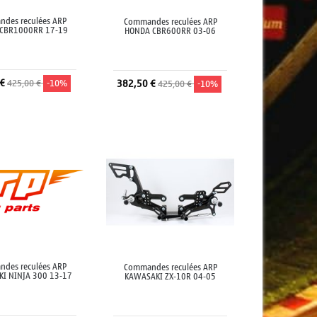
des reculées ARP
Commandes reculées ARP
CBR1000RR 17-19
HONDA CBR600RR 03-06
 €
425,00 €
-10%
382,50 €
425,00 €
-10%
jouter au panier
Ajouter au panier
des reculées ARP
Commandes reculées ARP
I NINJA 300 13-17
KAWASAKI ZX-10R 04-05