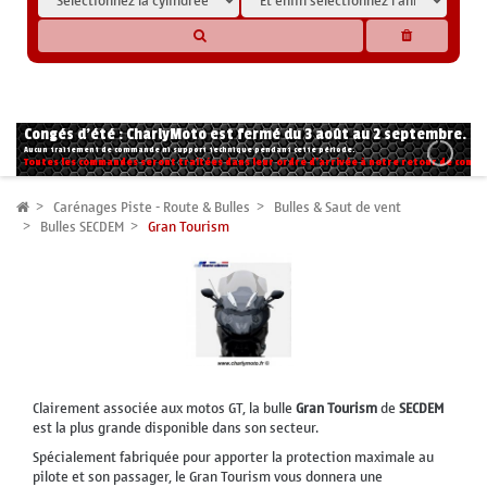
* Les compatibilités sont basées sur les données des constructeurs et fournisseurs,
pour des motos conformes à l'origine. Si vous avez le moindre doute n'hésitez pas
à nous contacter.
Congés d'été : CharlyMoto est fermé du 3 août au 2 septembre.
Aucun traitement de commande ni support technique pendant cette période.
Toutes les commandes seront traitées dans leur ordre d'arrivée à notre retour de congé
Carénages Piste - Route & Bulles
Bulles & Saut de vent
Bulles SECDEM
Gran Tourism
Clairement associée aux motos GT, la bulle
Gran Tourism
de
SECDEM
est la plus grande disponible dans son secteur.
Spécialement fabriquée pour apporter la protection maximale au
pilote et son passager, le Gran Tourism vous donnera une