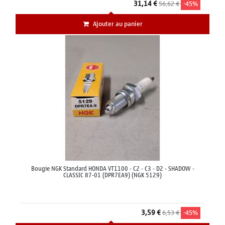
31,14 €
56,62 €
-45%
Ajouter au panier
Bougie NGK Standard HONDA VT1100 - C2 - C3 - D2 - SHADOW -
CLASSIC 87-01 (DPR7EA9) (NGK 5129)
3,59 €
6,53 €
-45%