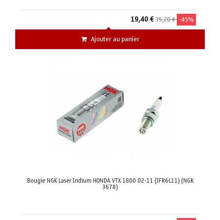
19,40 €
35,28 €
-45%
Ajouter au panier
Bougie NGK Laser Iridium HONDA VTX 1800 02-11 (IFR6L11) (NGK
3678)