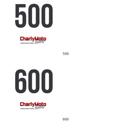
500
600