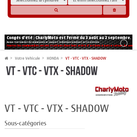
* Les compatibilités sont basées sur les données des constructeurs et fournisseurs,
pour des motos conformes à l'origine. Si vous avez le moindre doute n'hésitez pas
à nous contacter.
Congés d'été : CharlyMoto est fermé du 3 août au 2 septembre.
Aucun traitement de commande ni support technique pendant cette période.
Toutes les commandes seront traitées dans leur ordre d'arrivée à notre retour de congé
Votre Vehicule
HONDA
VT - VTC - VTX - SHADOW
VT - VTC - VTX - SHADOW
Sous-catégories