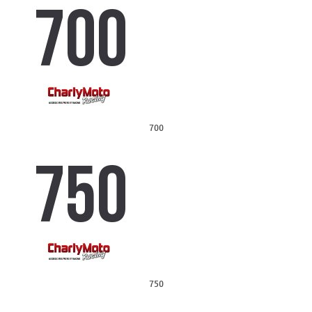
700
750