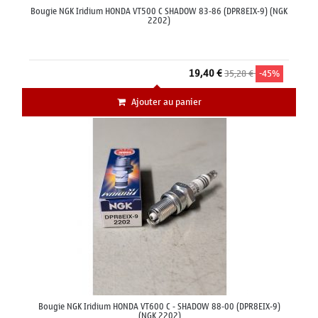
Bougie NGK Iridium HONDA VT500 C SHADOW 83-86 (DPR8EIX-9) (NGK
2202)
19,40 €
35,28 €
-45%
Ajouter au panier
Bougie NGK Iridium HONDA VT600 C - SHADOW 88-00 (DPR8EIX-9)
(NGK 2202)