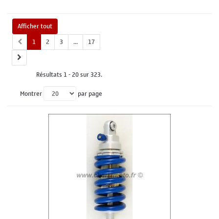
Afficher tout
1
2
3
...
17
Résultats 1 - 20 sur 323.
Montrer
par page