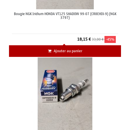
Bougie NGK Iridium HONDA VT125 SHADOW 99-07 (CR8EHIX-9) (NGK
3797)
18,15 €
33,00 €
-45%
Ajouter au panier