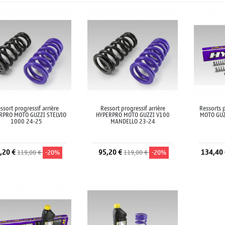
ssort progressif arrière
Ressort progressif arrière
Ressorts 
RPRO MOTO GUZZI STELVIO
HYPERPRO MOTO GUZZI V100
MOTO GUZ
1000 24-25
MANDELLO 23-24
,20 €
95,20 €
134,40
119,00 €
-20%
119,00 €
-20%
Ajouter au panier
Ajouter au panier
A