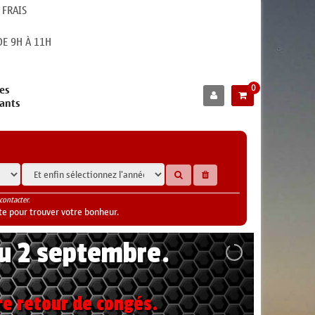
 FRAIS
E 9H À 11H
0
es
cants
contacter.
te pour trouver votre bonheur.
au 2 septembre.
re retour de congés.