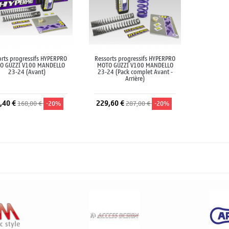
orts progressifs HYPERPRO
Ressorts progressifs HYPERPRO
O GUZZI V100 MANDELLO
MOTO GUZZI V100 MANDELLO
23-24 (Avant)
23-24 (Pack complet Avant -
Arrière)
,40 €
229,60 €
168,00 €
-20%
287,00 €
-20%
Ajouter au panier
Ajouter au panier