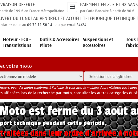
IVRAISON OFFERTE
PAIEMENT EN 2, 3 ET 4X SANS
partir de 199 € en France Métropolitaine
par Carte Bancaire à partir de 90 €
UVERT DU LUNDI AU VENDREDI ET ACCUEIL TÉLÉPHONIQUE TECHNIQUE D
ontactez nous au
09 72 11 58 14
- ou par
email 24/24
Moteur - ECU -
Outils & Accessoires
Suspensions et
Tous l
Transmissions
Pilote
accessoires
fabri
vec votre moto
isseurs, pour des motos conformes à l'origine. Si vous avez le moindre doute n'hésitez pas à nous 
 affichées lors de la recherche par moto, consultez les autres catégories du si
yMoto est fermé du 3 août 
port technique pendant cette période.
raitées dans leur ordre d'arrivée à not