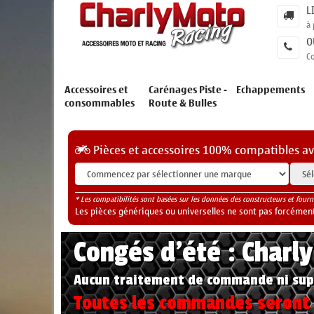
L
à 
O
C
Accessoires et
Carénages Piste -
Echappements
consommables
Route & Bulles
Pièces et accessoires 100% compatibles a
* Les compatibilités sont basées sur les données des constructeurs et fourn
Les pièces génériques ou universelles ne sont pas forcéments
Congés d'été : Charl
Aucun traitement de commande ni sup
Toutes les commandes seront t