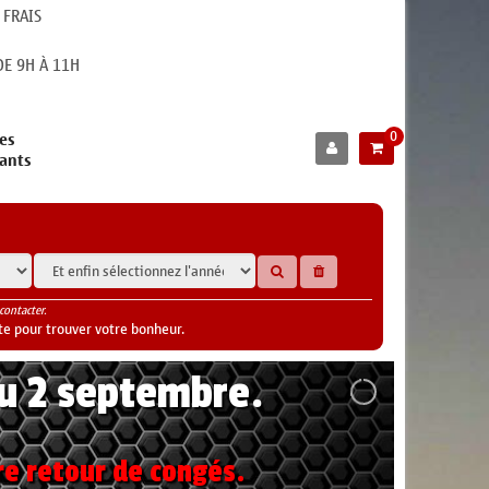
 FRAIS
E 9H À 11H
0
es
cants
contacter.
te pour trouver votre bonheur.
au 2 septembre.
re retour de congés.