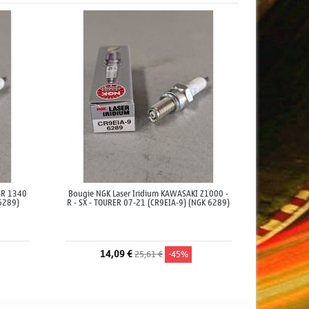
X-R 1340
Bougie NGK Laser Iridium KAWASAKI Z1000 -
6289)
R - SX - TOURER 07-21 (CR9EIA-9) (NGK 6289)
14,09 €
25,61 €
-45%