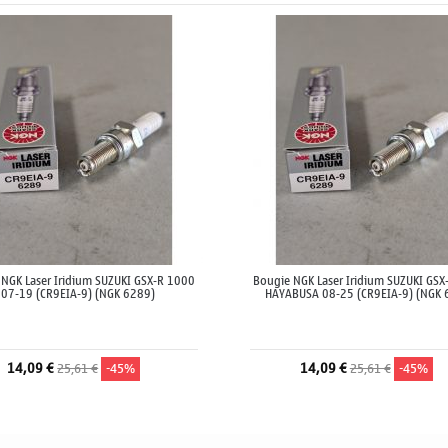
NGK Laser Iridium SUZUKI GSX-R 1000
Bougie NGK Laser Iridium SUZUKI GS
07-19 (CR9EIA-9) (NGK 6289)
HAYABUSA 08-25 (CR9EIA-9) (NGK 
14,09 €
14,09 €
25,61 €
-45%
25,61 €
-45%