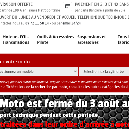
IVRAISON OFFERTE
PAIEMENT EN 2, 3 ET 4X SANS
partir de 199 € en France Métropolitaine
par Carte Bancaire à partir de 90 €
UVERT DU LUNDI AU VENDREDI ET ACCUEIL TÉLÉPHONIQUE TECHNIQUE D
ontactez nous au
09 72 11 58 14
- ou par
email 24/24
Moteur - ECU -
Outils & Accessoires
Suspensions et
Tous l
Transmissions
Pilote
accessoires
fabri
vec votre moto
isseurs, pour des motos conformes à l'origine. Si vous avez le moindre doute n'hésitez pas à nous 
 affichées lors de la recherche par moto, consultez les autres catégories du si
yMoto est fermé du 3 août 
port technique pendant cette période.
raitées dans leur ordre d'arrivée à not