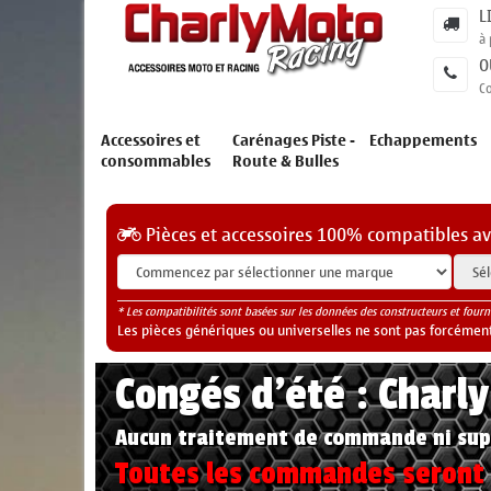
L
à 
O
C
Accessoires et
Carénages Piste -
Echappements
consommables
Route & Bulles
Pièces et accessoires 100% compatibles a
* Les compatibilités sont basées sur les données des constructeurs et fourn
Les pièces génériques ou universelles ne sont pas forcéments
Congés d'été : Charl
Aucun traitement de commande ni sup
Toutes les commandes seront t