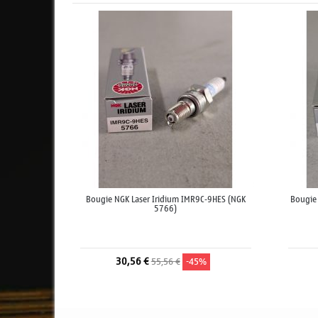
Bougie NGK Laser Iridium IMR9C-9HES (NGK
Bougie 
5766)
30,56 €
55,56 €
-45%