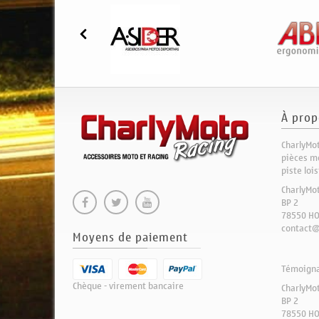
À prop
CharlyMot
pièces mo
piste loi
CharlyMo
BP 2
78550 H
contact@
Moyens de paiement
Témoignag
Chèque - virement bancaire
CharlyMo
BP 2
78550 H