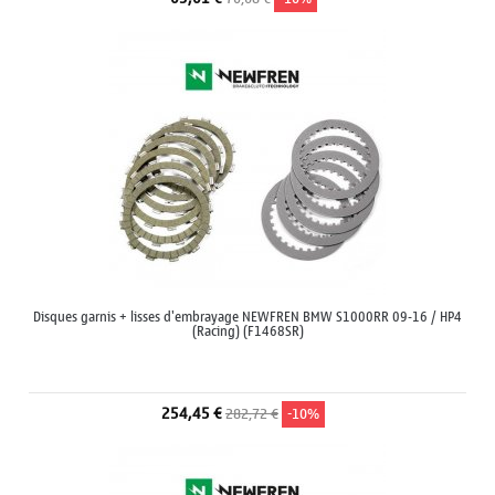
Disques garnis + lisses d'embrayage NEWFREN BMW S1000RR 09-16 / HP4
(Racing) (F1468SR)
254,45 €
282,72 €
-10%