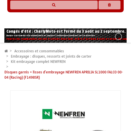
* Les compatibilités sont basées sur les données des constructeurs et fournisseurs,
pour des motos conformes à l'origine. Si vous avez le moindre doute n'hésitez pas
à nous contacter.
Congés d'été : CharlyMoto est fermé du 3 août au 2 septembre.
Aucun traitement de commande ni support technique pendant cette période.
Toutes les commandes seront traitées dans leur ordre d'arrivée à notre retour de congé
Accessoires et consommables
Embrayage : disques, ressorts et joints de carter
Kit embrayage complet NEWFREN
Disques garnis + lisses d'embrayage NEWFREN APRILIA SL1000 FALCO 00-
04 (Racing) (F1498SR)