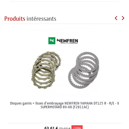
Produits
intéressants
Disques garnis + lisses d'embrayage NEWFREN YAMAHA DT125 R - R/E - X
SUPERMOTARD 89-08 (F2811AC)
63,61 €
70,68 €
-10%