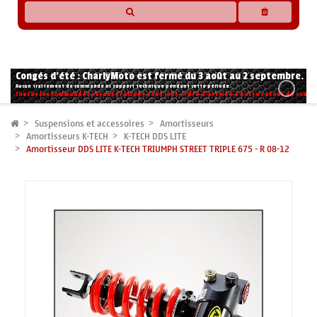
* Les compatibilités sont basées sur les données des constructeurs et fournisseurs,
pour des motos conformes à l'origine. Si vous avez le moindre doute n'hésitez pas
à nous contacter.
Congés d'été : CharlyMoto est fermé du 3 août au 2 septembre.
Aucun traitement de commande ni support technique pendant cette période.
Toutes les commandes seront traitées dans leur ordre d'arrivée à notre retour de congé
Suspensions et accessoires
Amortisseurs
Amortisseurs K-TECH
K-TECH DDS LITE
Amortisseur DDS LITE K-TECH TRIUMPH STREET TRIPLE 675 - R 08-12