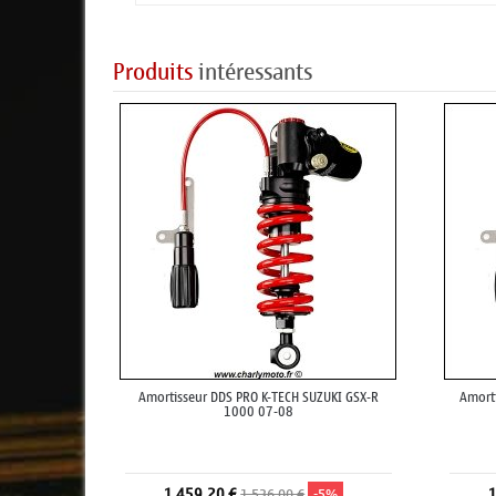
Produits
intéressants
Amortisseur DDS PRO K-TECH SUZUKI GSX-R
Amort
1000 07-08
1 459,20 €
1
1 536,00 €
-5%