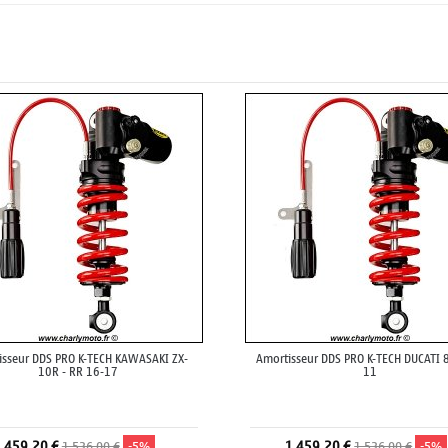
isseur DDS PRO K-TECH KAWASAKI ZX-
Amortisseur DDS PRO K-TECH DUCATI 
10R - RR 16-17
11
 459,20 €
1 459,20 €
1 536,00 €
-5%
1 536,00 €
-5%