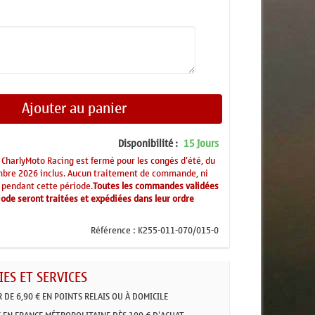
Ajouter au panier
Disponibilité :
15 Jours
CharlyMoto Racing est fermé pour les congés d'été, du
mbre 2026 inclus. Aucun traitement de commande, ni
 pendant cette période.
Toutes les commandes validées
ode seront traitées et expédiées dans leur ordre
Référence :
K255-011-070/015-0
ES ET SERVICES
R DE 6,90 € EN POINTS RELAIS OU À DOMICILE