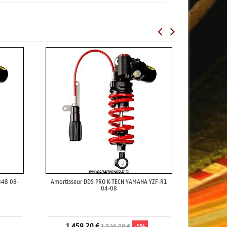
848 08-
Amortisseur DDS PRO K-TECH YAMAHA YZF-R1
04-08
1 459,20 €
1 536,00 €
-5%