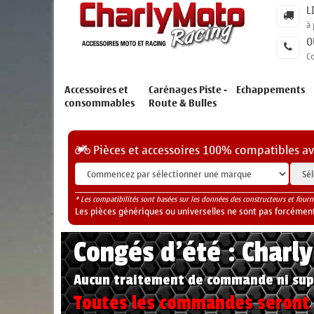
L
à 
O
C
Accessoires et
Carénages Piste -
Echappements
consommables
Route & Bulles
Pièces et accessoires 100% compatibles a
* Les compatibilités sont basées sur les données des constructeurs et fourn
Les pièces génériques ou universelles ne sont pas forcéments
Congés d'été : Charl
Aucun traitement de commande ni sup
Toutes les commandes seront t