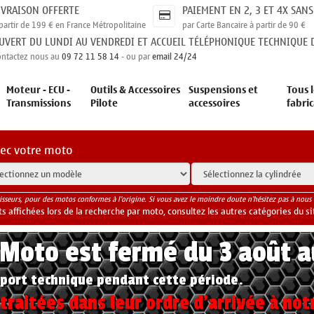
IVRAISON OFFERTE
PAIEMENT EN 2, 3 ET 4X SANS
partir de 199 € en France Métropolitaine
par Carte Bancaire à partir de 90 €
UVERT DU LUNDI AU VENDREDI ET ACCUEIL TÉLÉPHONIQUE TECHNIQUE D
ontactez nous au
09 72 11 58 14
- ou par
email 24/24
Moteur - ECU -
Outils & Accessoires
Suspensions et
Tous l
Transmissions
Pilote
accessoires
fabri
vec votre moto
isseurs, pour des motos conformes à l'origine. Si vous avez le moindre doute n'hésitez pas à nous 
 affichées lors de la recherche par moto, consultez les autres catégories du si
yMoto est fermé du 3 août 
port technique pendant cette période.
raitées dans leur ordre d'arrivée à not