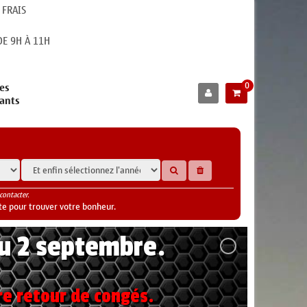
 FRAIS
E 9H À 11H
0
es
cants
contacter.
te pour trouver votre bonheur.
au 2 septembre.
re retour de congés.