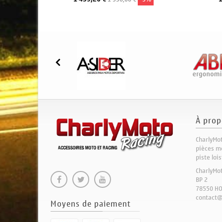
À prop
CharlyMot
pièces mo
piste loi
CharlyMo
BP 2
78550 H
contact@
Moyens de paiement