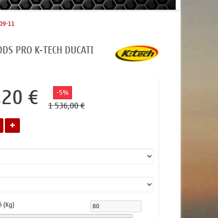
09-11
DDS PRO K-TECH DUCATI
,20 €
-5%
1 536,00 €
é (Kg)