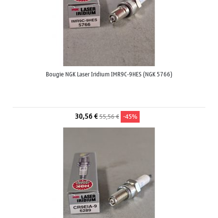
Bougie NGK Laser Iridium IMR9C-9HES (NGK 5766)
30,56 €
55,56 €
-45%