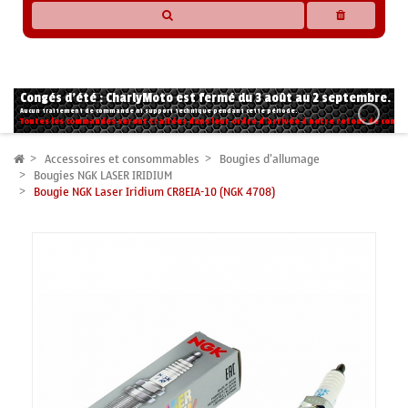
* Les compatibilités sont basées sur les données des constructeurs et fournisseurs,
pour des motos conformes à l'origine. Si vous avez le moindre doute n'hésitez pas
à nous contacter.
Congés d'été : CharlyMoto est fermé du 3 août au 2 septembre.
Aucun traitement de commande ni support technique pendant cette période.
Toutes les commandes seront traitées dans leur ordre d'arrivée à notre retour de congé
Accessoires et consommables
Bougies d'allumage
Bougies NGK LASER IRIDIUM
Bougie NGK Laser Iridium CR8EIA-10 (NGK 4708)